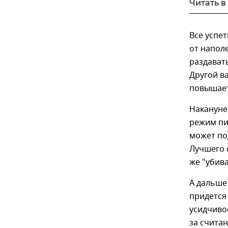
Читать в
Все успе
от наполе
раздават
Другой в
повышает
Накануне
режим пи
может по
Лучшего 
же "убив
А дальше
придется
усидчиво
за счита