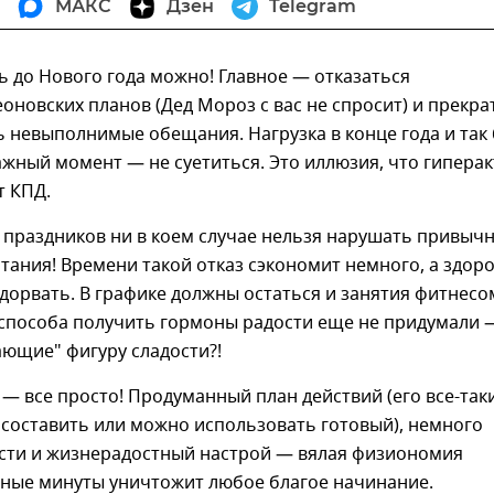
МАКС
Дзен
Telegram
ть до Нового года можно! Главное — отказаться
оновских планов (Дед Мороз с вас не спросит) и прекра
ь невыполнимые обещания. Нагрузка в конце года и так
ажный момент — не суетиться. Это иллюзия, что гипера
 КПД.
 праздников ни в коем случае нельзя нарушать привыч
тания! Времени такой отказ сэкономит немного, а здор
дорвать. В графике должны остаться и занятия фитнесо
способа получить гормоны радости еще не придумали —
ающие" фигуру сладости?!
 — все просто! Продуманный план действий (его все-так
 составить или можно использовать готовый), немного
сти и жизнерадостный настрой — вялая физиономия
нные минуты уничтожит любое благое начинание.