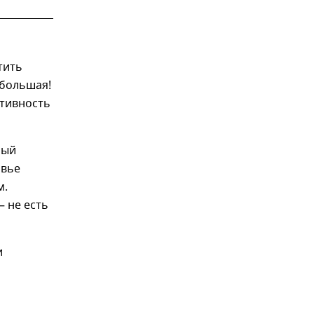
тить
 большая!
ктивность
ный
овье
м.
 не есть
и