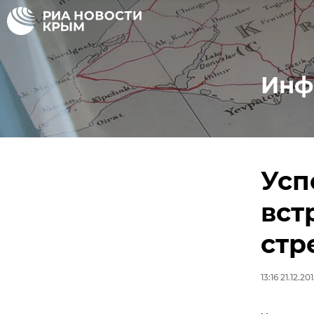
Инф
Усп
вст
стр
13:16 21.12.20