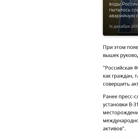
воды России
пыталось со
аварийную 
14 декабря 2015
При этом появ
вышек руковод
"Российская 
как граждан, 
совершить акт
Ранее пресс-с
установки В-3
месторождени
международно
активов".