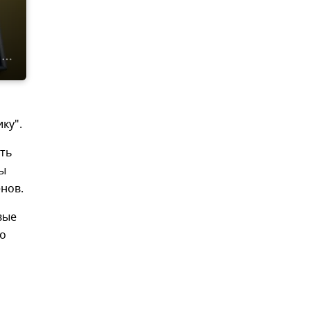
ку".
сть
бы
нов.
вые
го