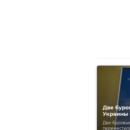
Две буро
Украины 
Две буровые
переместили