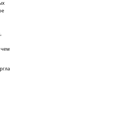
ых
ое
,
 чем
ргла