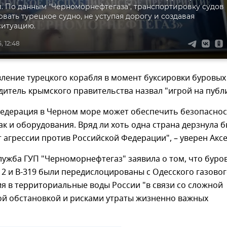
. По данным "Черноморнефтегаза", транспортировку судов
рвать турецкое судно, не уступая дорогу и создавая
ситуацию.
, 12:48
ление турецкого корабля в момент буксировки буровых
итель крымского правительства назвал "игрой на публи
Федерация в Черном море может обеспечить безопасно
так и оборудования. Вряд ли хоть одна страна дерзнула 
 агрессии против Российской Федерации", – уверен Аксе
лужба ГУП "Черноморнефтегаз" заявила о том, что буро
12 и В-319 были передислоцированы с Одесского газово
я в территориальные воды России "в связи со сложной
й обстановкой и рисками утраты жизненно важных