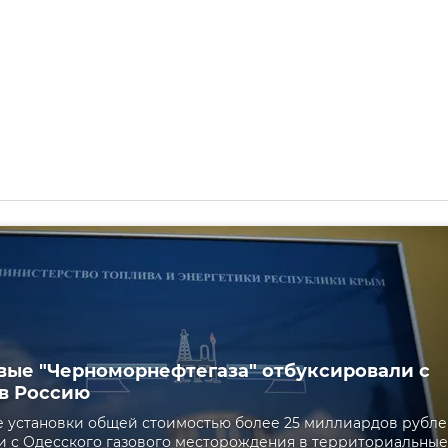
вые "Черноморнефтегаза" отбуксировали с
в Россию
 установки общей стоимостью более 25 миллиардов рубл
 с Одесского газового месторождения в территориальные