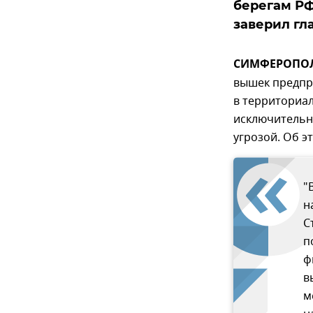
берегам РФ
заверил гл
СИМФЕРОПОЛЬ,
вышек предпр
в территориа
исключительн
угрозой. Об э
"
н
С
п
ф
в
м