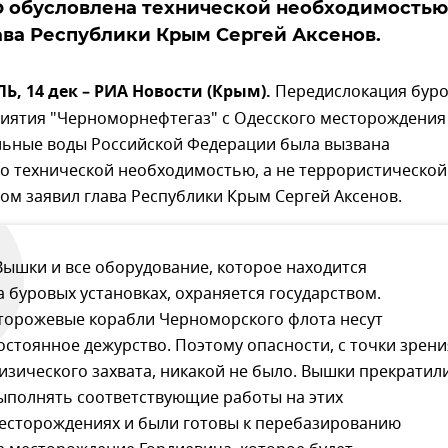
 обусловлена технической необходимостью
ава Республики Крым Сергей Аксенов.
 14 дек – РИА Новости (Крым).
Передислокация бур
иятия "Черноморнефтегаз" с Одесского месторождения
льные воды Российской Федерации была вызвана
о технической необходимостью, а не террористической
том заявил глава Республики Крым Сергей Аксенов.
Вышки и все оборудование, которое находится
а буровых установках, охраняется государством.
торожевые корабли Черноморского флота несут
остоянное дежурство. Поэтому опасности, с точки зрени
изического захвата, никакой не было. Вышки прекратил
ыполнять соответствующие работы на этих
есторождениях и были готовы к перебазированию