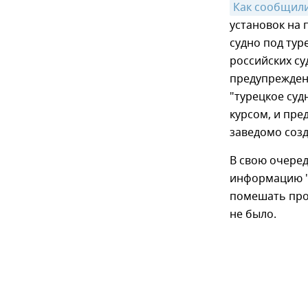
Как сообщили
установок на 
судно под ту
российских с
предупреждени
"турецкое суд
курсом, и пре
заведомо соз
В свою очере
информацию "
помешать прох
не было.