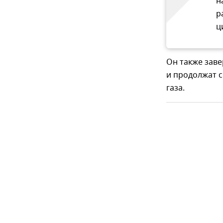
н
р
ц
Он также заве
и продолжат 
газа.