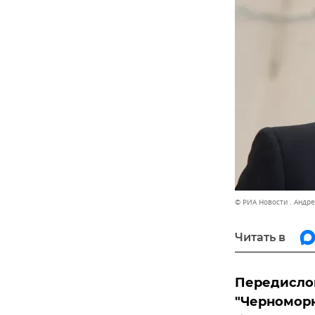
© РИА Новости . Андр
Читать в
Передисло
"Черноморн