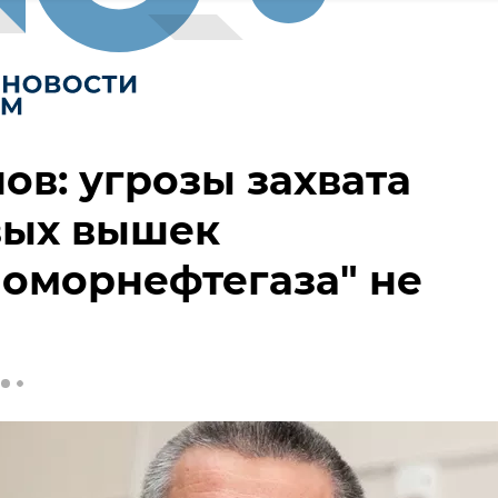
ов: угрозы захвата
вых вышек
оморнефтегаза" не