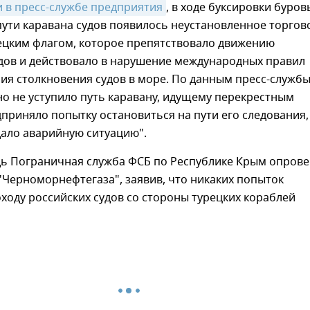
 в пресс-службе предприятия
, в ходе буксировки буров
пути каравана судов появилось неустановленное торгов
рецким флагом, которое препятствовало движению
удов и действовало в нарушение международных правил
я столкновения судов в море. По данным пресс-службы
но не уступило путь каравану, идущему перекрестным
дприняло попытку остановиться на пути его следования,
дало аварийную ситуацию".
дь Пограничная служба ФСБ по Республике Крым опрове
Черноморнефтегаза", заявив, что никаких попыток
оду российских судов со стороны турецких кораблей