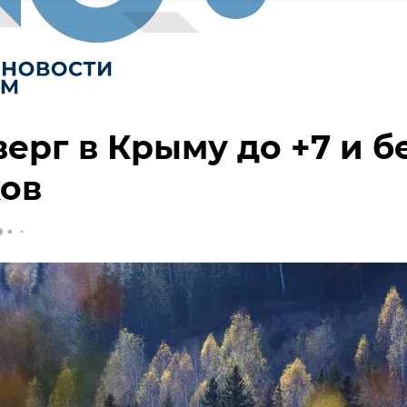
верг в Крыму до +7 и б
ков