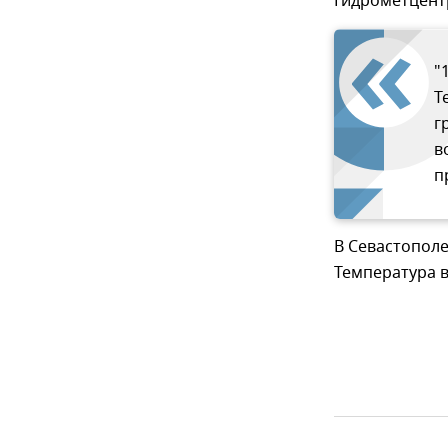
Гидрометцент
"
Т
г
в
п
В Севастополе
Температура в