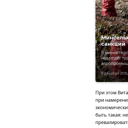
Минсельх
санкций
В министерс
навредят ту
агропромыш
9 декабря 2015,
При этом Вит
при намерени
экономический
быть такая: н
превалировать