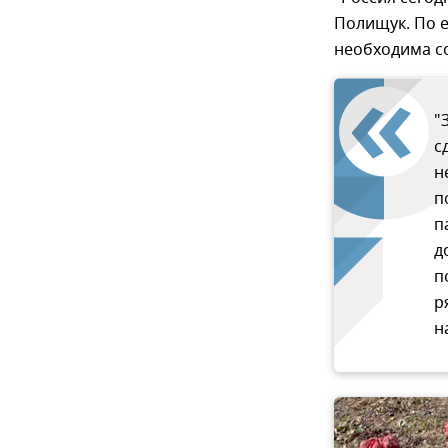
Полищук. По е
необходима со
"
с
н
п
п
д
п
р
н