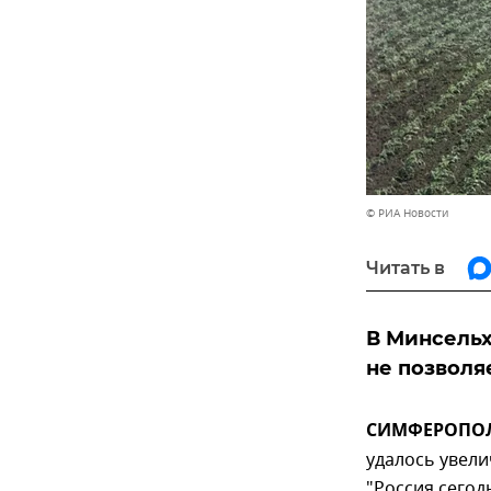
© РИА Новости
Читать в
В Минсельх
не позволя
СИМФЕРОПОЛЬ
удалось увели
"Россия сегод