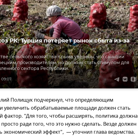
оз РК: Турция потеряет рынок сбыта из-за
тве сельского хозяйства Крыма уверены, что санкции
рецким производителям, но должны стать стимулом для
ленного сектора Республики.
 09:07
алий Полищук подчеркнул, что определяющим
и увеличить обрабатываемые площади должен стать
 фактор. "Для того, чтобы расширять, политика должна
е просто ради того, что это нужно сделать. Везде должен
 экономический эффект", — уточнил глава ведомства.