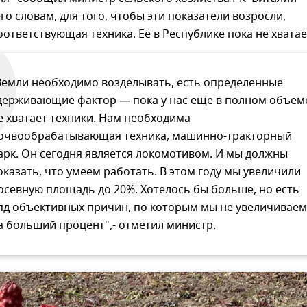
го словам, для того, чтобы эти показатели возросли,
ответствующая техника. Ее в Республике пока не хватае
Земли необходимо возделывать, есть определенные
держивающие фактор — пока у нас еще в полном объем
е хватает техники. Нам необходима
очвообрабатывающая техника, машинно-тракторный
арк. Он сегодня является локомотивом. И мы должны
оказать, что умеем работать. В этом году мы увеличили
осевную площадь до 20%. Хотелось бы больше, но есть
яд объективных причин, по которым мы не увеличиваем
а больший процент",- отметил министр.