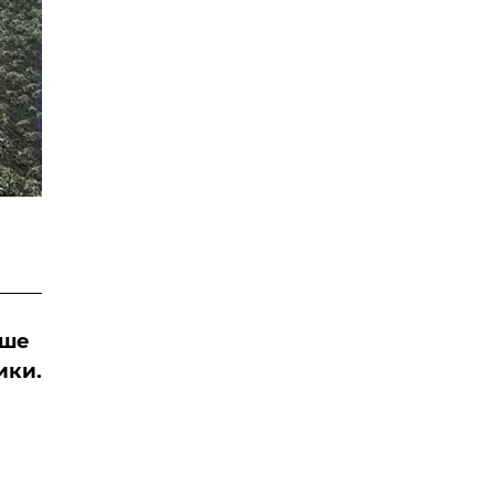
ьше
ики.