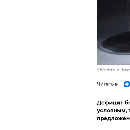
© РИА Новости . Влад
Читать в
Дефицит бю
условным, 
предложени