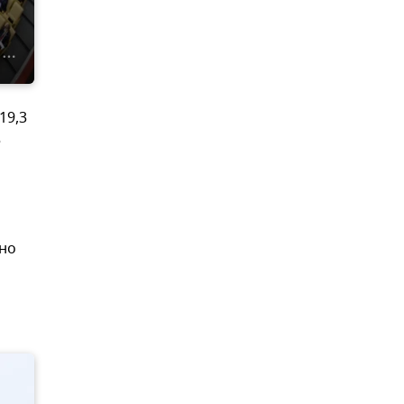
19,3
е
ено