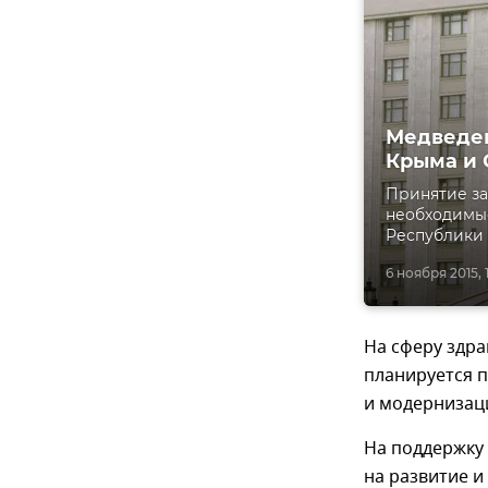
Медведев
Крыма и 
Принятие за
необходимы
Республики 
6 ноября 2015, 
На сферу здра
планируется 
и модернизац
На поддержку 
на развитие и