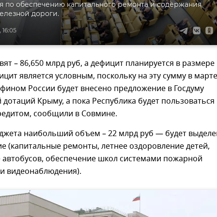
 по обеспечению капитального ремонта и содержания
елезной дороги.
 16:05
вят – 86,650 млрд руб, а дефицит планируется в размере 
ицит является условным, поскольку на эту сумму в март
нфином России будет внесено предложение в Госдуму
 дотаций Крыму, а пока Республика будет пользоваться
едитом, сообщили в Совмине.
юджета наибольший объем – 22 млрд руб — будет выдел
е (капитальные ремонты, летнее оздоровление детей,
 автобусов, обеспечение школ системами пожарной
 и видеонаблюдения).