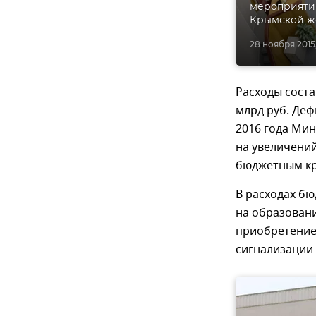
мероприятия
Крымской ж
28 ноября 2015,
Расходы соста
млрд руб. Деф
2016 года Ми
на увеличений
бюджетным кр
В расходах б
на образовани
приобретение
сигнализации