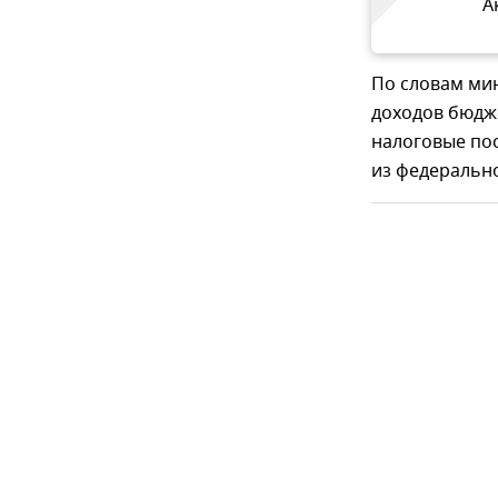
А
По словам ми
доходов бюдже
налоговые пос
из федерально