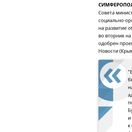
СИМФЕРОПОЛЬ,
Совета минист
социально-ор
на развитие о
во вторник на
одобрен проек
Новости (Крым
"
б
н
а
п
Б
и
к