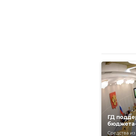
ГД подде
бюджета-
Средства из