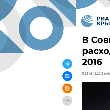
В Сов
расх
2016
11:53 08.12.2015
(обн