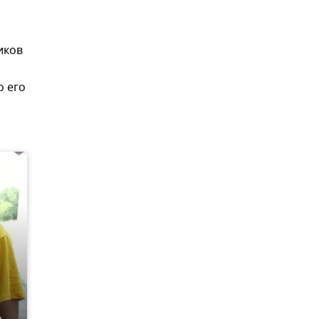
иков
о его
ь-