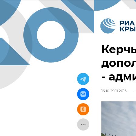
Керчь
допо
- адм
16:10 29.11.2015