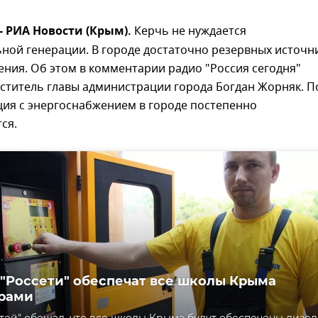
я- РИА Новости (Крым).
Керчь не нуждается
ной генерации. В городе достаточно резервных источн
ния. Об этом в комментарии радио "Россия сегодня"
ститель главы администрации города Богдан Жорняк. П
ция с энергоснабжением в городе постепенно
ся.
 "Россети" обеспечат все школы Крыма
рами
етей" обещал, что все школы Крыма будут обеспечены дизел