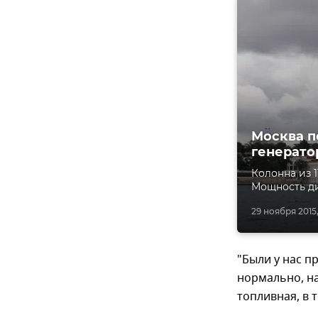
Москва п
генерато
Колонна из 
Мощность ди
29 ноября 2015
"Были у нас п
нормально, на
топливная, в 