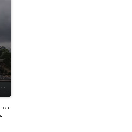
е все
,