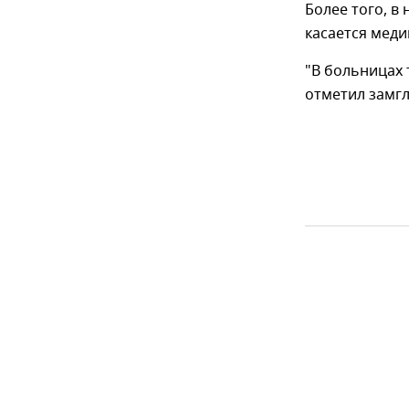
Более того, в
касается мед
"В больницах 
отметил замг