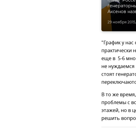
генераторны
Аксенов наз
29 ноября 2015,
"График у нас
практически н
еще в 5-6 мн
не нуждаемся 
стоят генерат
переключаются
В то же время
проблемы с во
этажей, но в 
решить вопрос