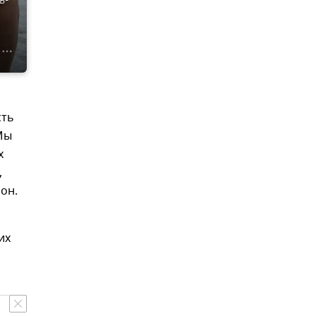
сть
Мы
х
,
он.
их