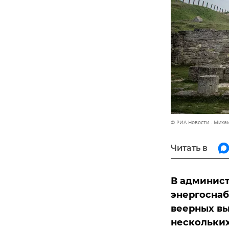
© РИА Новости . Мих
Читать в
В админист
энергоснаб
веерных вы
нескольких