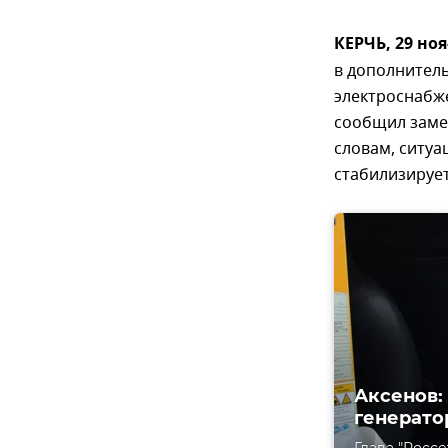
КЕРЧЬ, 29 но
в дополнитель
электроснабже
сообщил заме
словам, ситуа
стабилизирует
Аксенов:
генерато
Глава "Росс