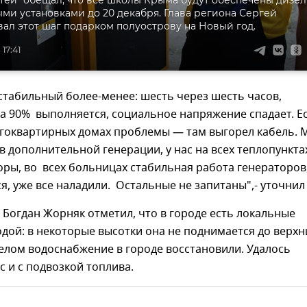
ми установками до 20 декабря. Глава региона Сергей
вал этот шаг подарком полуострову на Новый год.
 17:41
 стабильный более-менее: шесть через шесть часов,
а 90% выполняется, социальное напряжение спадает. Е
огоквартирных домах проблемы — там выгорел кабель. 
в дополнительной генерации, у нас на всех теплопункта
оры, во всех больницах стабильная работа генераторов
, уже все наладили. Остальные не запитаны",- уточнил 
, Богдан Жорняк отметил, что в городе есть локальные
дой: в некоторые высотки она не поднимается до верхн
целом водоснабжение в городе восстановили. Удалось
 и с подвозкой топлива.