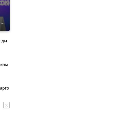
м
кады
ским
барго