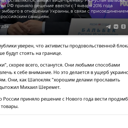
не поставляются, заявил вице-премьер РК Руслан Бальбек.
во РФ приняло решение ввести с 1 января 2016 года
 эмбарго в отношении Украины, в связи с присоединение
ироссийским санкциям.
 13:24
публики уверен, что активисты продовольственной бло
е будут стоять на границе.
ки", скорее всего, останутся. Они любыми способами
лечь к себе внимание. Но это делается в ущерб украин
ям. Они, как Шапокляк "хорошим делами прославить
одытожил Михаил Шеремет.
о России приняло решение с Нового года вести продэм
 товары.