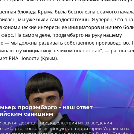
енная блокада Крыма была бесполезна с самого начала
вилась, мы уже были самодостаточны. Я уверен, что она
 экономические интересы ее инициаторов и ничего бол
фарс. На самом деле, продэмбарго на руку нашему
ю — мы должны развивать собственное производство. Т
живаю эту инициативу целиком полностью", — рассказал
ет РИА Новости (Крым).
мьер: продэмбарго – наш ответ
сийским санкциям
 ощутят дефицит продовольствия из-за введения
о эмбарго, поскольку продукты с территории Украины на