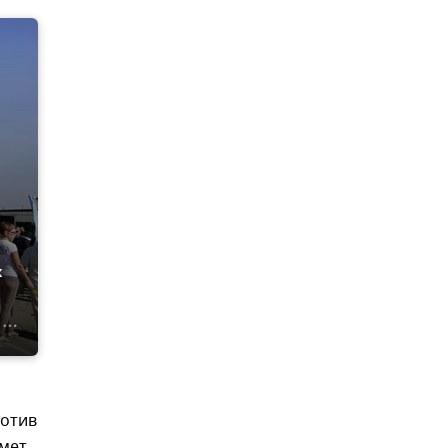
х
ротив
мет.