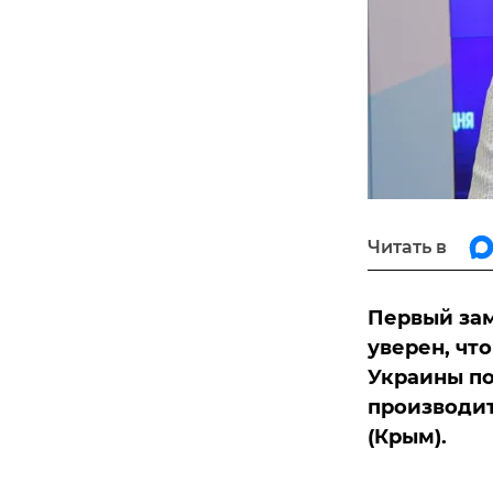
Читать в
Первый за
уверен, чт
Украины п
производит
(Крым).