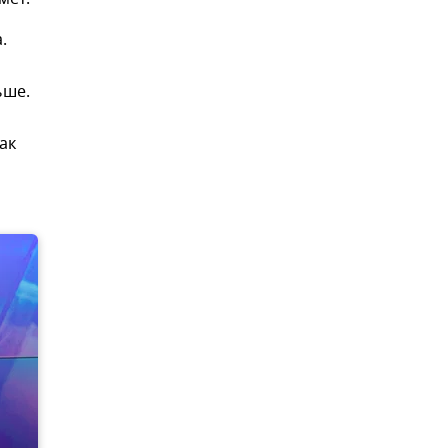
.
ьше.
ак