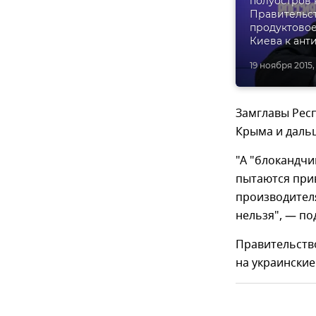
полуостров 
Правительст
продуктовое
Киева к ант
19 ноября 2015,
Замглавы Рес
Крыма и дальш
"А "блокандчи
пытаются прив
производител
нельзя", — п
Правительств
на украинские