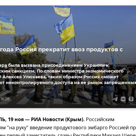
 года Россия прекратит ввоз продуктов с
ера была вызвана присоединением Украины к
ским санкциям. По словам министра экономического
 Алексея Улюкаева, таким образом Россия сможет
 от неконтролируемого доступа на ее рынок запрещенны
 16:28
, 19 ноя — РИА Новости (Крым).
Российским
м "на руку" введение продуктового эмбарго Россией п
рен первый заместитель главы Республики Михаил Шере