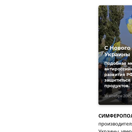
С Нового
Украины
Подобная м
антироссий
развития РФ
защититься
продуктов.
18 ноября 2015,
СИМФЕРОПОЛЬ
производителя
Украины, уве