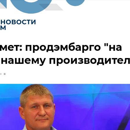
ет: продэмбарго "на
" нашему производите