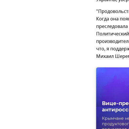
"Продовольств
Когда она поя
преследовала
Политический 
производител
что, я поддер
Михаил Шерем
Вице-пре
антирос
Крымчане не
продуктовог