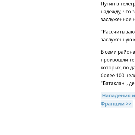
Путин в теле
надежду, что 
заслуженное н
"Рассчитываю,
заслуженную к
В семи район
произошли те
которых, по д
более 100 чел
"Батаклан", д
Нападения и
Франции >>