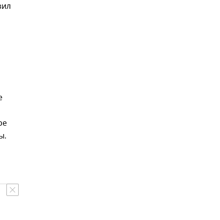
зил
е
ре
ы.