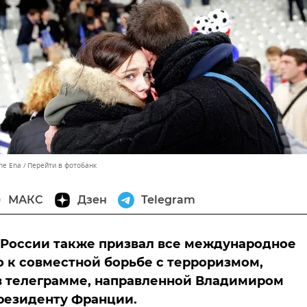
he Ena
Перейти в фотобанк
МАКС
Дзен
Telegram
России также призвал все международное
 к совместной борьбе с терроризмом,
в телеграмме, направленной Владимиром
резиденту Франции.