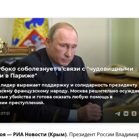
убоко соболезнует в связи с "чудовищными
и в Париже"
 лидер выражает поддержку и солидарность президенту
всему французскому народу. Москва решительно осужда
ые убийства и готова оказать любую помощь в
нии преступлений.
 07:51
оя — РИА Новости (Крым).
Президент России Владими