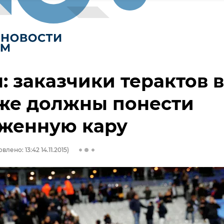
: заказчики терактов в
же должны понести
уженную кару
влено: 13:42 14.11.2015)