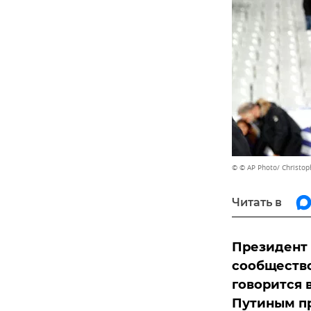
© © AP Photo/ Christop
Читать в
Президент 
сообщество
говорится 
Путиным п