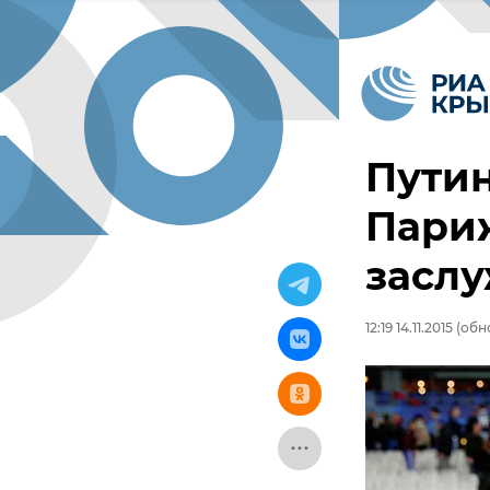
Путин
Пари
засл
12:19 14.11.2015
(обно