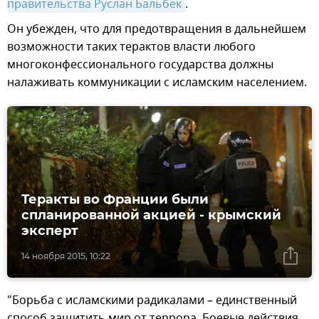
правительства Руслан Бальбек
.
Он убежден, что для предотвращения в дальнейшем
возможности таких терактов власти любого
многоконфессионального государства должны
налаживать коммуникации с исламским населением.
Теракты во Франции были
спланированной акцией - крымский
эксперт
14 ноября 2015, 10:22
"Борьба с исламскими радикалами – единственный
способ защитить мир от террора. Боевые действия,