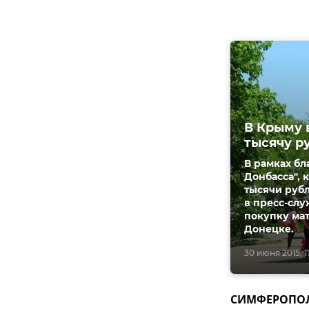
В Крыму 
тысячу р
В рамках б
Донбасса", 
тысячи руб
в пресс-слу
покупку мат
Донецке.
30 июня 2015, 1
СИМФЕРОПОЛЬ