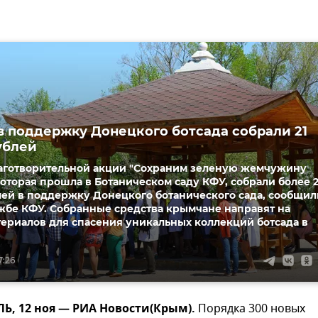
в поддержку Донецкого ботсада собрали 21
ублей
лаготворительной акции "Сохраним зеленую жемчужину
которая прошла в Ботаническом саду КФУ, собрали более 2
лей в поддержку Донецкого ботанического сада, сообщил
жбе КФУ. Собранные средства крымчане направят на
ериалов для спасения уникальных коллекций ботсада в
7:26
, 12 ноя — РИА Новости(Крым).
Порядка 300 новых