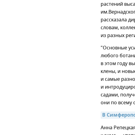
растений выса
им.Вернадског
рассказала ди
словам, колле
из разных рег
"Основные ус
любого ботани
в этом году в
клены, и новы
и самые разно
и интродуцир
садами, получ
они по всему 
В Симферопо
Анна Репецкая