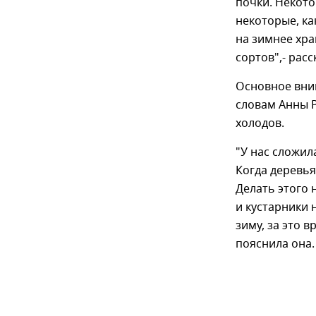
почки. Некото
некоторые, ка
на зимнее хра
сортов",- рас
Основное вним
словам Анны Р
холодов.
"У нас сложил
Когда деревья
Делать этого 
и кустарники 
зиму, за это в
пояснила она.