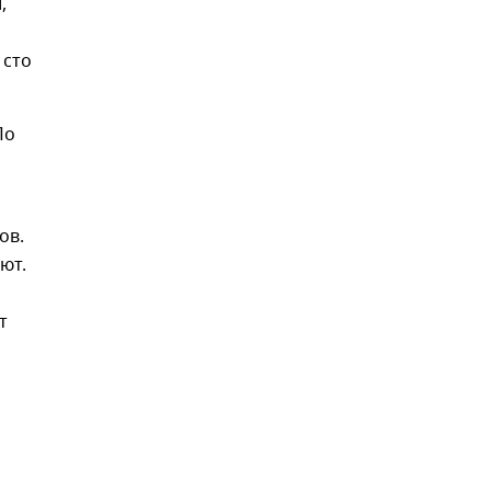
,
 сто
По
ов.
ют.
т