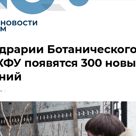
драрии Ботаническог
КФУ появятся 300 новы
ений