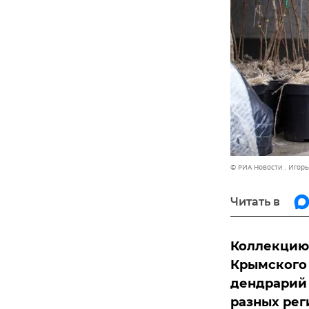
© РИА Новости . Игорь
Читать в
Коллекцию 
Крымского 
дендрарий 
разных рег