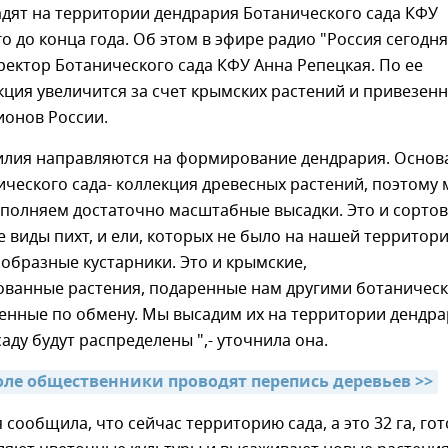
дят на территории дендрария Ботанического сада КФУ
о до конца года. Об этом в эфире радио "Россия сегодня
ректор Ботанического сада КФУ Анна Репецкая. По ее
кция увеличится за счет крымских растений и привезен
ионов России.
илия направляются на формирование дендрария. Основ
ческого сада- коллекция древесных растений, поэтому
ыполняем достаточно масштабные высадки. Это и сорто
е виды пихт, и ели, которых не было на нашей территори
образные кустарники. Это и крымские,
ованные растения, подаренные нам другими ботаничес
енные по обмену. Мы высадим их на территории дендра
саду будут распределены ",- уточнила она.
ле общественники проводят перепись деревьев >>
 сообщила, что сейчас территорию сада, а это 32 га, гот