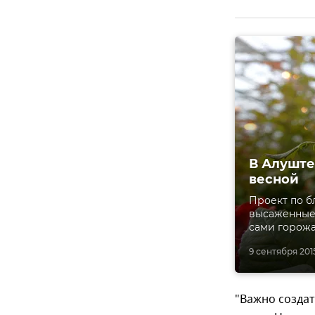
В Алуште
весной
Проект по б
высаженные 
сами горожа
9 сентября 2015
"Важно созда