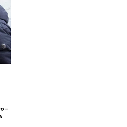
о –
з