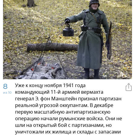
8
Уже к концу ноября 1941 года
командующий 11-й армией вермахта
из 10
генерал Э. фон Манштейн признал партизан
реальной угрозой оккупантам. В декабре
первую масштабную антипартизанскую
операцию начали румынские войска. Они не
шли на открытый бой с партизанами, но
уничтожали их жилища и склады с запасами