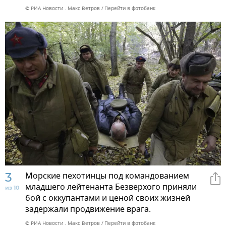
© РИА Новости . Макс Ветров
Перейти в фотобанк
3
Морские пехотинцы под командованием
младшего лейтенанта Безверхого приняли
из 10
бой с оккупантами и ценой своих жизней
задержали продвижение врага.
© РИА Новости . Макс Ветров
Перейти в фотобанк