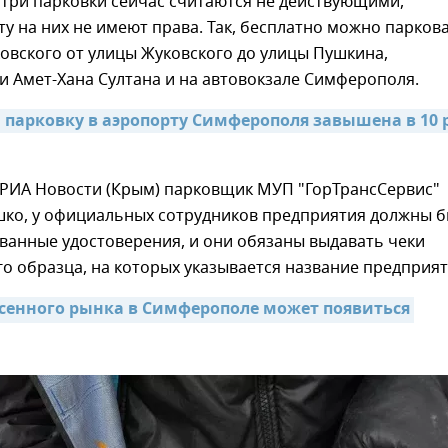
 три парковки сейчас считаются не действующими,
ту на них не имеют права. Так, бесплатно можно парков
овского от улицы Жуковского до улицы Пушкина,
 Амет-Хана Султана и на автовокзале Симферополя.
 парковку в аэропорту Симферополя завышена в 10 р
л РИА Новости (Крым) парковщик МУП "ГорТрансСервис"
шко, у официальных сотрудников предприятия должны 
ванные удостоверения, и они обязаны выдавать чеки
о образца, на которых указывается название предприят
есенного рынка в Симферополе может появиться 