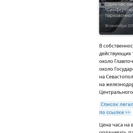
Один час ож
"Симферопол
парковочног
16 сентября 201
В собственнос
действующих 
около Главпоч
около Государ
на Севастопол
на железнодо
Центрального
Список лега
по ссылке >>
Цена часа на 
оплачивать п