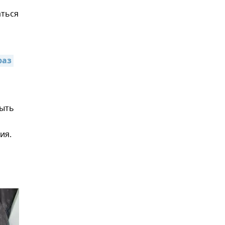
аться
аз 
быть
ия.