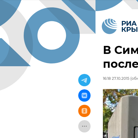
В Си
после
16:18 27.10.2015
(обн