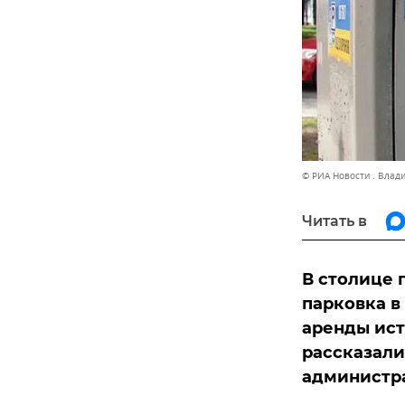
© РИА Новости . Влад
Читать в
В столице 
парковка в
аренды ист
рассказали
администра