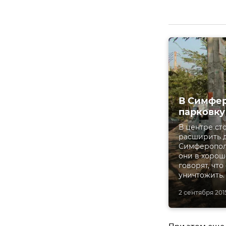
В Симфер
парковку
В центре ст
расширить д
Симферополя
они в хорош
говорят, чт
уничтожить.
2 сентября 2015