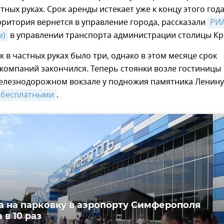
тных руках. Срок аренды истекает уже к концу этого года
рритория вернется в управление города, рассказали
РИА
м)
в управлении транспорта администрации столицы Кр
к в частных руках было три, однако в этом месяце срок
 компаний закончился. Теперь стоянки возле гостиницы
 железнодорожном вокзале у подножия памятника Ленину
 бесплатными
.
а на парковку в аэропорту Симферополя
в 10 раз