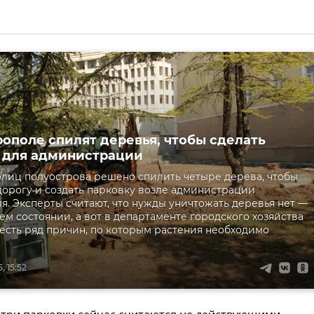
ополе спилят деревья, чтобы сделать
 для администрации
олиц полуострова решено спилить четыре дерева, чтобы
орогу и создать парковку возле администрации
. Эксперты считают, что нужды уничтожать деревья нет —
ем состоянии, а вот в департаменте городского хозяйства
о есть ряд причин, по которым растения необходимо
, 15:52