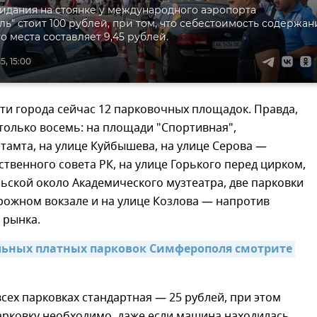
идания на стоянке у международного аэропорта
ь" стоит 100 рублей, при том, что себестоимость содержан
о места составляет 9,45 рублей.
5, 15:00
ти города сейчас 12 парковочных площадок. Правда,
только восемь: на площади "Спортивная",
тамта, на улице Куйбышева, на улице Серова —
ственного совета РК, на улице Горького перед цирком,
ьской около Академического музтеатра, две парковки
рожном вокзале и на улице Козлова — напротив
 рынка.
льных платных парковок Симферополя смотрите 
всех парковках стандартная — 25 рублей, при этом
арковку необходимо, даже если машина находилась