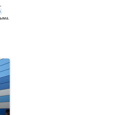
,
 
ыма.