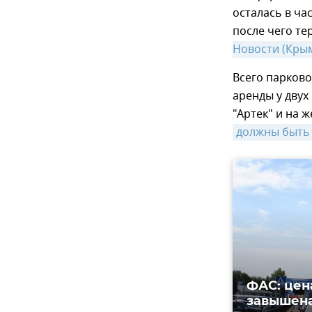
осталась в час
после чего те
Новости (Кры
Всего парково
аренды у двух
"Артек" и на
должны быть
ФАС: цен
завышена 