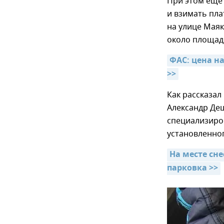
При этом еще
и взимать пла
на улице Маяк
около площади
ФАС: цена на
>>
Как рассказа
Александр Де
специализиро
установленног
На месте сн
парковка >>