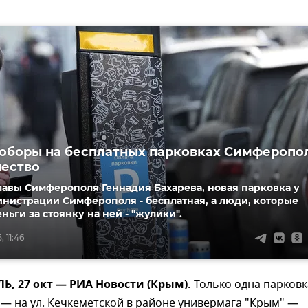
поборы на бесплатных парковках Симферопо
чество
лавы Симферополя Геннадия Бахарева, новая парковка у
нистрации Симферополя - бесплатная, а люди, которые
ньги за стоянку на ней - "жулики".
 11:46
, 27 окт — РИА Новости (Крым).
Только одна парковк
— на ул. Кечкеметской в районе универмага "Крым" —