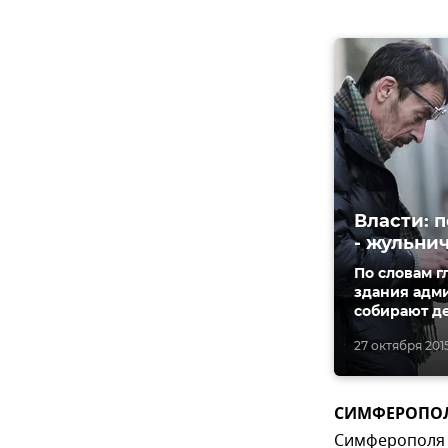
Власти: 
- жульни
По словам г
здания адми
собирают де
27 октября 2015,
CИМФЕРОПОЛЬ
Симферополя 