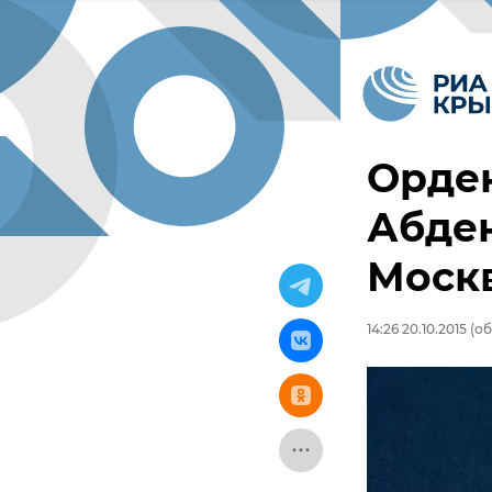
Орде
Абден
Москв
14:26 20.10.2015
(об