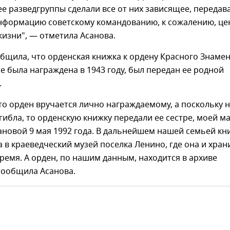
ее разведгруппы сделали все от них зависящее, передав
формацию советскому командованию, к сожалению, це
изни", — отметила Асанова.
бщила, что орденская книжка к ордену Красного Знамен
 была награждена в 1943 году, был передан ее родной
.
что орден вручается лично награждаемому, а поскольку 
гибла, то орденскую книжку передали ее сестре, моей м
новой 9 мая 1992 года. В дальнейшем нашей семьей кн
 в краеведческий музей поселка Ленино, где она и хран
ремя. А орден, по нашим данным, находится в архиве
сообщила Асанова.