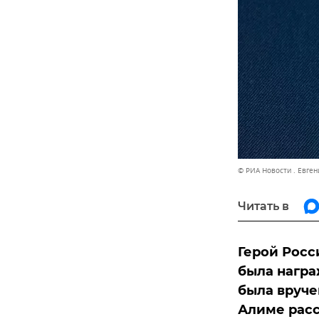
© РИА Новости . Евген
Читать в
Герой Росс
была награ
была вруче
Алиме расс