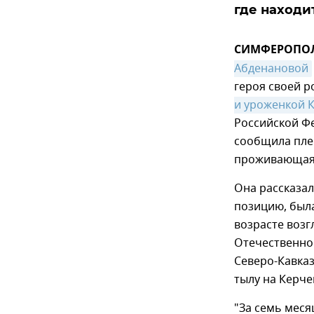
где находи
СИМФЕРОПОЛЬ,
Абденановой
героя своей р
и уроженкой 
Российской Ф
сообщила пле
проживающая 
Она рассказал
позицию, была
возрасте возг
Отечественно
Северо-Кавка
тылу на Керче
"За семь мес