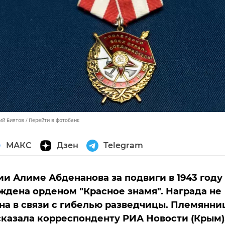
ий Биятов
Перейти в фотобанк
МАКС
Дзен
Telegram
ии Алиме Абденанова за подвиги в 1943 году
ждена орденом "Красное знамя". Награда не
на в связи с гибелью разведчицы. Племянни
казала корреспонденту РИА Новости (Крым)