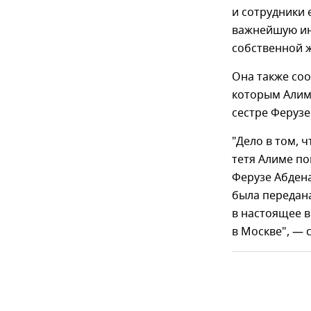
и сотрудники 
важнейшую ин
собственной ж
Она также соо
которым Алиме
сестре Ферузе
"Дело в том, 
тетя Алиме по
Ферузе Абдена
была передана
в настоящее в
в Москве", — 