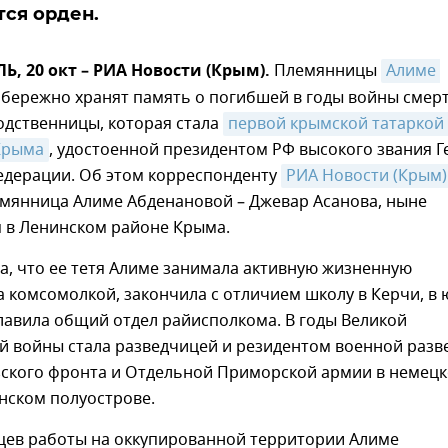
тся орден.
 20 окт – РИА Новости (Крым).
Племянницы
Алиме 
бережно хранят память о погибшей в годы войны смер
одственницы, которая стала
первой крымской татаркой 
Крыма
, удостоенной президентом РФ высокого звания Г
едерации. Об этом корреспонденту
РИА Новости (Крым)
мянница Алиме Абденановой – Джевар Асанова, ныне
в Ленинском районе Крыма.
а, что ее тетя Алиме занимала активную жизненную
 комсомолкой, закончила с отличием школу в Керчи, в
лавила общий отдел райисполкома. В годы Великой
й войны стала разведчицей и резидентом военной разв
зского фронта и Отдельной Приморской армии в немец
нском полуострове.
яцев работы на оккупированной территории Алиме