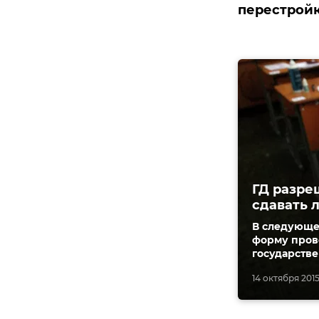
перестройк
ГД разре
сдавать л
В следующе
форму прове
государств
14 октября 2015