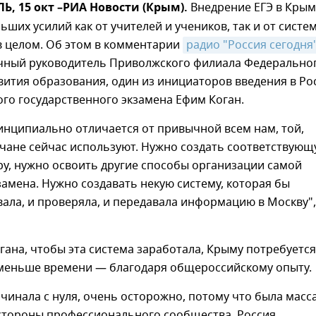
 15 окт –РИА Новости (Крым).
Внедрение ЕГЭ в Крым
ьших усилий как от учителей и учеников, так и от систе
в целом. Об этом в комментарии
радио "Россия сегодня
учный руководитель Приволжского филиала Федерально
вития образования, один из инициаторов введения в Ро
го государственного экзамена Ефим Коган.
инципиально отличается от привычной всем нам, той,
чане сейчас используют. Нужно создать соответствую
у, нужно освоить другие способы организации самой
амена. Нужно создавать некую систему, которая бы
ала, и проверяла, и передавала информацию в Москву"
ана, чтобы эта система заработала, Крыму потребуется
меньше времени — благодаря общероссийскому опыту.
ачинала с нуля, очень осторожно, потому что была масс
 стороны профессионального сообщества. Россия