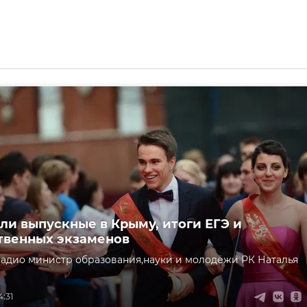
ли выпускные в Крыму, итоги ЕГЭ и
твенных экзаменов
 радио министр образования,науки и молодёжи РК Наталья
4:31