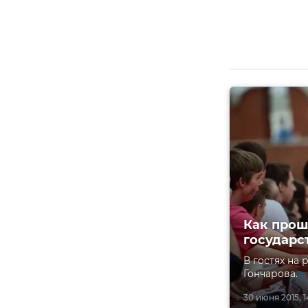
Как прош
государс
В гостях на
Гончарова.
30 июня 2015, 1