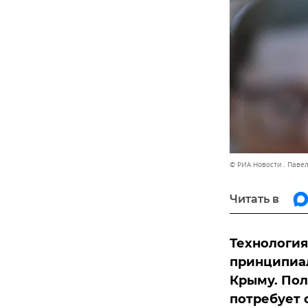
© РИА Новости . Паве
Читать в
Технология
принципиал
Крыму. Пол
потребует 