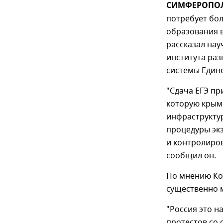
СИМФЕРОПОЛЬ,
потребует бол
образования 
рассказал на
института раз
системы Едино
"Сдача ЕГЭ пр
которую крым
инфраструктур
процедуры экз
и контролиров
сообщил он.
По мнению Ког
существенно 
"Россия это н
протестов со