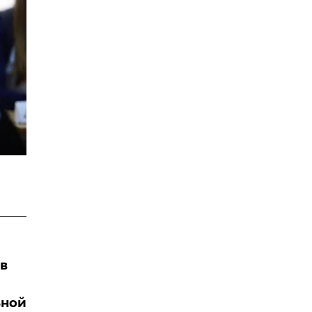
 в
ьной