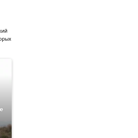
кий
торых
е