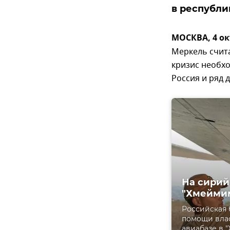
в республи
МОСКВА, 4 ок
Меркель счита
кризис необхо
Россия и ряд 
На сирий
"Хмейми
Российская 
помощи влас
авиабазе в 