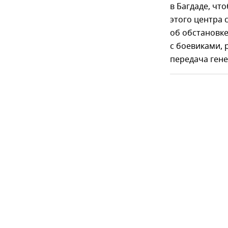
в Багдаде, ч
этого центра 
об обстановк
с боевиками,
передача ген