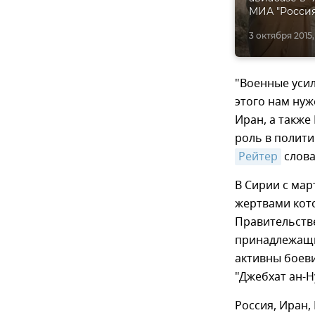
МИА "Россия
3 октября 2015,
"Военные усил
этого нам нуж
Иран, а также
роль в полити
Рейтер
слова
В Сирии с мар
жертвами кото
Правительств
принадлежащи
активны боев
"Джебхат ан-Н
Россия, Иран