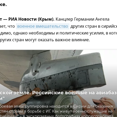
ке.
т — РИА Новости (Крым).
Канцлер Германии Ангела
ет, что
военное вмешательство
других стран в сирийс
димо, однако необходимы и политические усилия, в ко
других стран могут оказать важное влияние.
ской земле. Российские военные на авиабаз
м"
боевая авиагруппировка находится в Сирии для оказания
тям страны в борьбе с ИГ. Как живут военнослужащие на
"Хмеймим" – в эксклюзивных фотографиях корреспондента