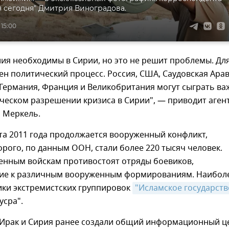
 сегодня" Дмитрия Виноградова.
 15:00
ия необходимы в Сирии, но это не решит проблемы. Дл
ен политический процесс. Россия, США, Саудовская Арав
 Германия, Франция и Великобритания могут сыграть в
ческом разрешении кризиса в Сирии", — приводит аген
 Меркель.
та 2011 года продолжается вооруженный конфликт,
рого, по данным ООН, стали более 220 тысяч человек.
енным войскам противостоят отряды боевиков,
е к различным вооруженным формированиям. Наибол
ики экстремистских группировок
"Исламское государств
усра".
, Ирак и Сирия ранее создали общий информационный ц