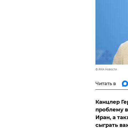
© РИА Новости
Читать в
Канцлер Ге
проблему в
Иран, а та
сыграть ва