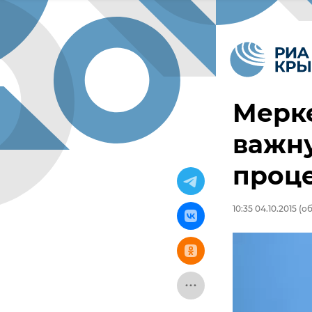
Мерке
важну
проце
10:35 04.10.2015
(об