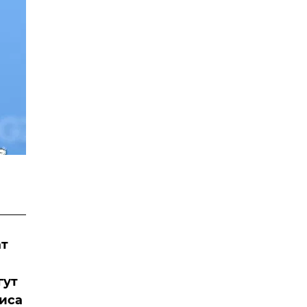
ат
гут
иса