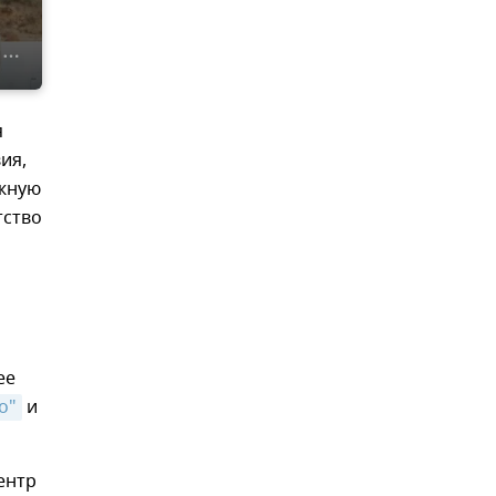
я
ия,
ажную
тство
ее
о"
и
ентр