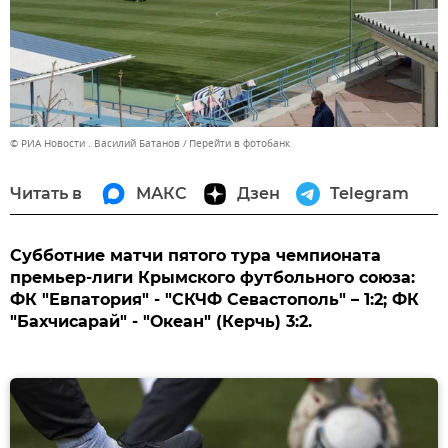
© РИА Новости . Василий Батанов
Перейти в фотобанк
Читать в
МАКС
Дзен
Telegram
Субботние матчи пятого тура чемпионата
премьер-лиги Крымского футбольного союза:
ФК "Евпатория" - "СКЧФ Севастополь" – 1:2; ФК
"Бахчисарай" - "Океан" (Керчь) 3:2.