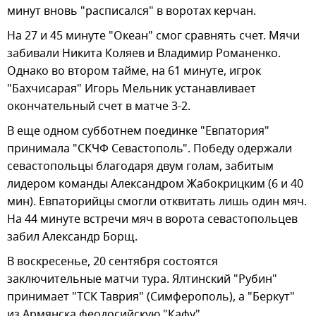
минут вновь "расписался" в воротах керчан.
На 27 и 45 минуте "Океан" смог сравнять счет. Мячи
забивали Никита Коляев и Владимир Романенко.
Однако во втором тайме, на 61 минуте, игрок
"Бахчисарая" Игорь Мельник устанавливает
окончательный счет в матче 3-2.
В еще одном субботнем поединке "Евпатория"
принимала "СКЧФ Севастополь". Победу одержали
севастопольцы благодаря двум голам, забитым
лидером команды Александром Жабокрицким (6 и 40
мин). Евпаторийцы смогли отквитать лишь один мяч.
На 44 минуте встречи мяч в ворота севастопольцев
забил Александр Борщ.
В воскресенье, 20 сентября состоятся
заключительные матчи тура. Ялтинский "Рубин"
принимает "ТСК Таврия" (Симферополь), а "Беркут"
из Армянска феодосийскую "Кафу".