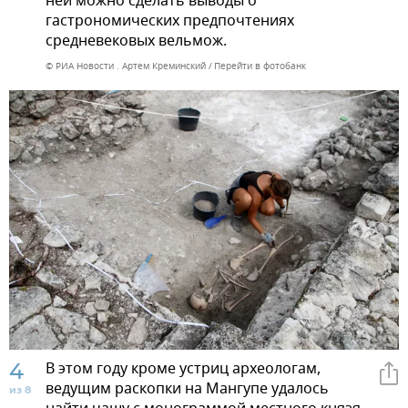
ней можно сделать выводы о
гастрономических предпочтениях
средневековых вельмож.
© РИА Новости . Артем Креминский
Перейти в фотобанк
4
В этом году кроме устриц археологам,
ведущим раскопки на Мангупе удалось
из 8