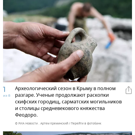
1
Археологический сезон в Крыму в полном
разгаре. Ученые продолжают раскопки
из 8
скифских городищ, сарматских могильников
и столицы средневекового княжества
Феодоро.
© РИА Новости . Артем Креминский
Перейти в фотобанк