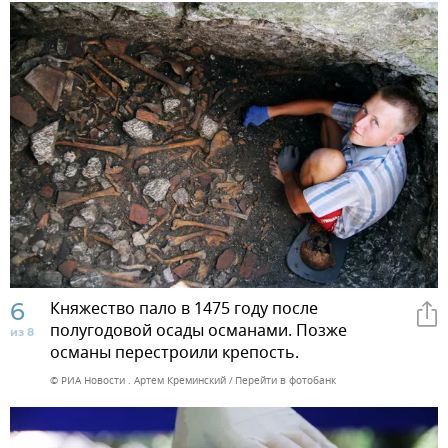
6
Княжество пало в 1475 году после
полугодовой осады османами. Позже
из 8
османы перестроили крепость.
© РИА Новости . Артем Креминский
Перейти в фотобанк