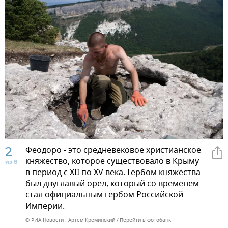
2
Феодоро - это средневековое христианское
княжество, которое существовало в Крыму
из 8
в период с XII по XV века. Гербом княжества
был двуглавый орел, который со временем
стал официальным гербом Российской
Империи.
© РИА Новости . Артем Креминский
Перейти в фотобанк