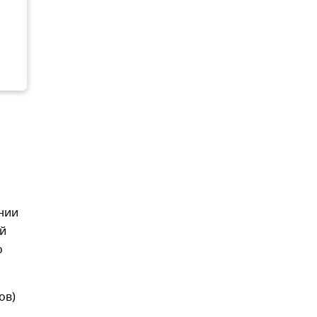
ении
ой
о
ов)