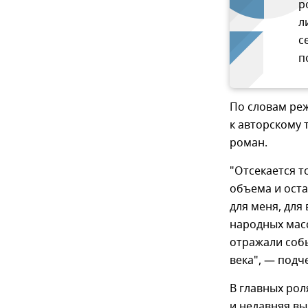
р
л
с
п
По словам реж
к авторскому 
роман.
"Отсекается т
объема и оста
для меня, для
народных масс
отражали соб
века", — подч
В главных рол
и недавняя в