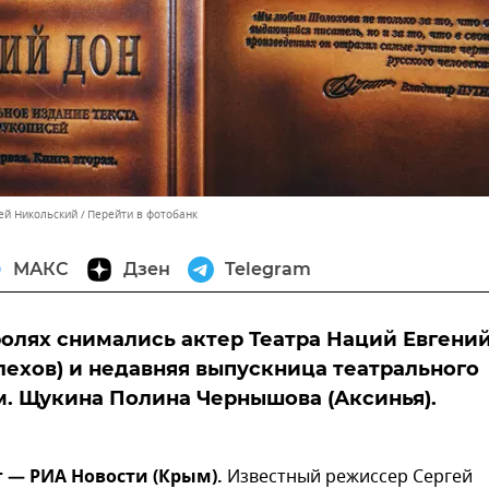
сей Никольский
Перейти в фотобанк
МАКС
Дзен
Telegram
ролях снимались актер Театра Наций Евгени
лехов) и недавняя выпускница театрального
. Щукина Полина Чернышова (Аксинья).
г — РИА Новости (Крым).
Известный режиссер Сергей