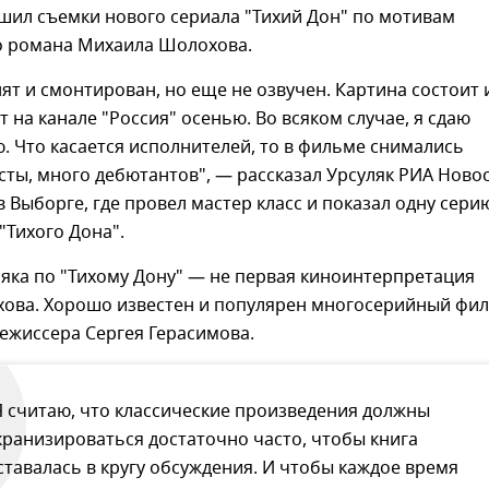
шил съемки нового сериала "Тихий Дон" по мотивам
 романа Михаила Шолохова.
ят и смонтирован, но еще не озвучен. Картина состоит 
т на канале "Россия" осенью. Во всяком случае, я сдаю
. Что касается исполнителей, то в фильме снимались
ты, много дебютантов", — рассказал Урсуляк РИА Ново
в Выборге, где провел мастер класс и показал одну сери
"Тихого Дона".
яка по "Тихому Дону" — не первая киноинтерпретация
ова. Хорошо известен и популярен многосерийный фи
ежиссера Сергея Герасимова.
Я считаю, что классические произведения должны
кранизироваться достаточно часто, чтобы книга
ставалась в кругу обсуждения. И чтобы каждое время