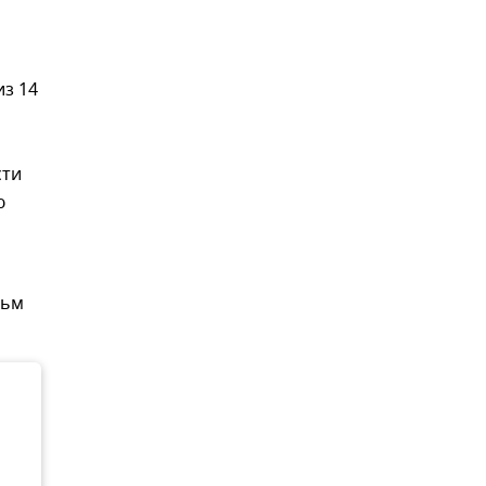
из 14
сти
ю
льм