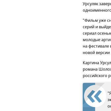
Урсуляк завер
одноименного
"Фильм уже сн
серий и выйде
сериал осенью
молодые артис
на фестивале 
новой версии 
Картина Урсул
романа Шолох
российского р
"
э
о