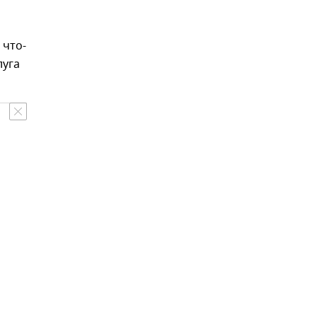
 что-
луга