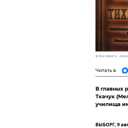
© РИА Новости . Алек
Читать в
В главных 
Ткачук (Ме
училища им
ВЫБОРГ, 9 ав