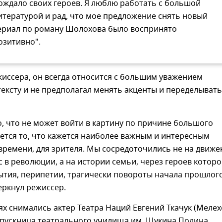
ождало своих героев. Я люблю работать с большой
итературой и рад, что мое предложение снять новый
ериал по роману Шолохова было воспринято
озитивно".
иссера, он всегда относится с большим уважением
тексту и не предполагал менять акценты и переделывать
о, что не может войти в картину по причине большого
ется то, что кажется наиболее важным и интересным
 времени, для зрителя. Мы сосредоточились не на движ
 в революции, а на истории семьи, через героев котор
ытия, перипетии, трагически повороты начала прошлог
еркнул режиссер.
ях снимались актер Театра Наций Евгений Ткачук (Мелех
ыпускница театрального училища им. Щукина Полина