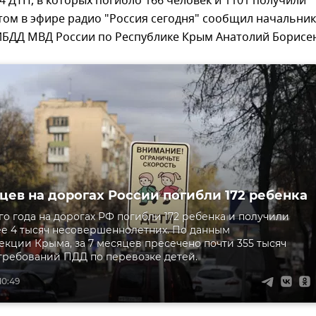
 ДТП, в которых погибло 166 человек и 1101 получили
том в эфире радио "Россия сегодня" сообщил начальник
ИБДД МВД России по Республике Крым Анатолий Борисе
яцев на дорогах России погибли 172 ребенка
ого года на дорогах РФ погибли 172 ребенка и получили
е 4 тысяч несовершеннолетних. По данным
екции Крыма, за 7 месяцев пресечено почти 355 тысяч
ребований ПДД по перевозке детей.
10:49