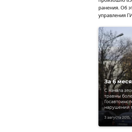
произошло 834
ранения. Об э
управления Г
За 6 мес
С начала эт
травмы боле
Госавтоинсп
нарушений т
3 августа 2015, 