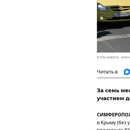
© РИА Новости . Алек
Читать в
За семь ме
участием д
СИМФЕРОПОЛЬ
в Крыму (без 