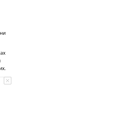
ени
гах
и
их.