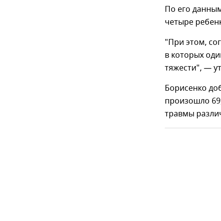
По его данны
четыре ребенк
"При этом, со
в которых оди
тяжести", — у
Борисенко доб
произошло 69,
травмы разли