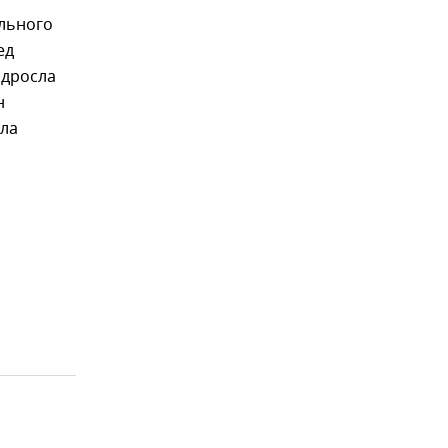
льного
ед
одросла
н
ла