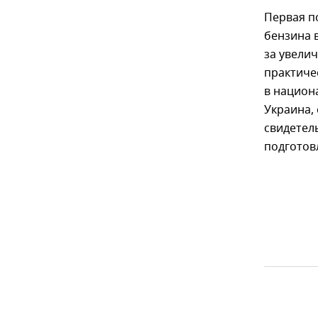
Первая п
бензина 
за увели
практиче
в национ
Украина,
свидетел
подготов