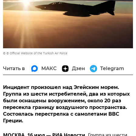
© © Official Website of the Turkish Air Force
Читать в
МАКС
Дзен
Telegram
Инцидент произошел над Эгейским морем.
Группа из шести истребителей, два из которых
были оснащены вооружением, около 20 раз
пересекла границу воздушного пространства.
Состоялась перестрелка с самолетами ВВС
Греции.
МОСКВА, 16 июл — РИА Новости.
Группа из шести