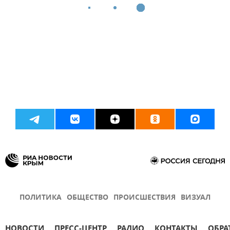
ПОЛИТИКА
ОБЩЕСТВО
ПРОИСШЕСТВИЯ
ВИЗУАЛ
НОВОСТИ
ПРЕСС-ЦЕНТР
РАДИО
КОНТАКТЫ
ОБРА