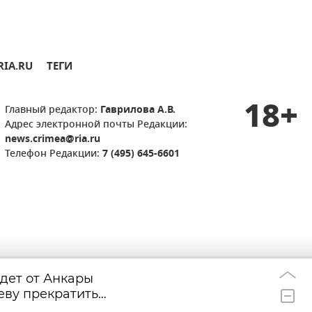
RIA.RU
ТЕГИ
18+
Главный редактор:
Гаврилова А.В.
Адрес электронной почты Редакции:
news.crimea@ria.ru
Телефон Редакции:
7 (495) 645-6601
дет от Анкары
До шести вырос
12:15
еву прекратить
пострадавших н
ре