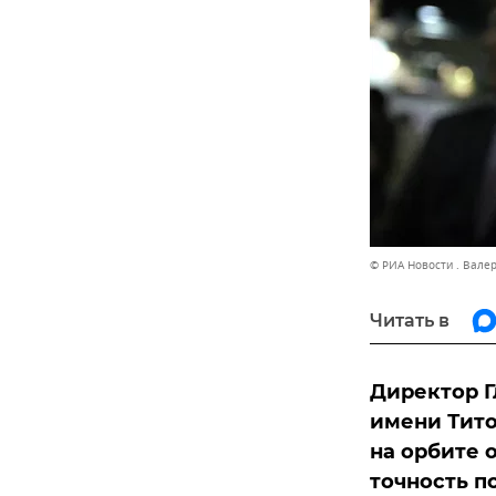
© РИА Новости . Вале
Читать в
Директор Г
имени Тито
на орбите 
точность п