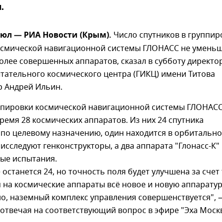
.
юл — РИА Новости (Крым).
Число спутников в группир
осмической навигационной системы ГЛОНАСС не умень
олее совершенных аппаратов, сказал в субботу директо
тательного космического центра (ГИКЦ) имени Титова
р Андрей Ильин.
уппировки космической навигационной системы ГЛОНАС
ремя 28 космических аппаратов. Из них 24 спутника
 по целевому назначению, один находится в орбитальн
 исследуют генконструкторы, а два аппарата "Глонасс-К"
ные испытания.
е останется 24, но точность поля будет улучшена за счет 
 на космические аппараты всё новое и новую аппаратуру
о, наземный комплекс управления совершенствуется", 
 отвечая на соответствующий вопрос в эфире "Эха Моск