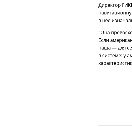
Директор ГИК
навигационную
в нее изначал
"Она превосхо
Если американ
наша — для се
в системе: у 
характеристик