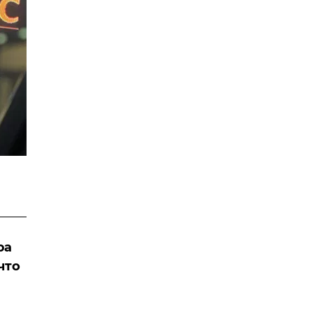
ра
что