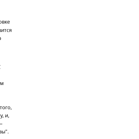
овке
шится
р
С
ом
того,
, и,
—
вы".