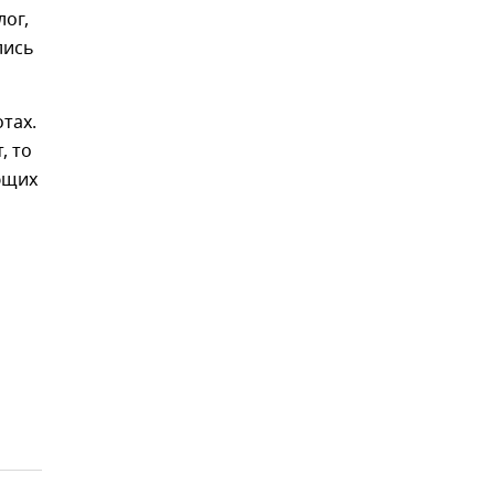
ог,
лись
тах.
, то
ющих