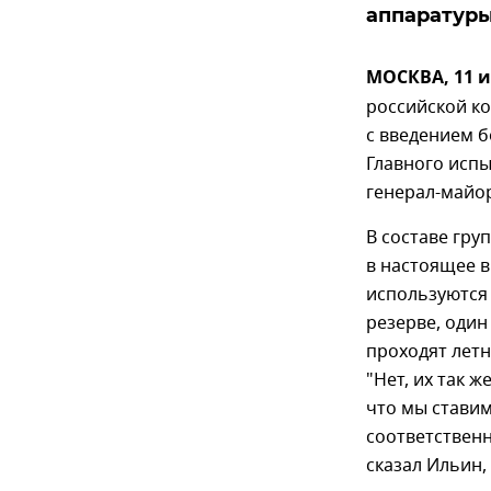
аппаратуры
МОСКВА, 11 и
российской к
с введением б
Главного испы
генерал-майо
В составе гр
в настоящее в
используются
резерве, один
проходят лет
"Нет, их так ж
что мы ставим
соответственн
сказал Ильин,