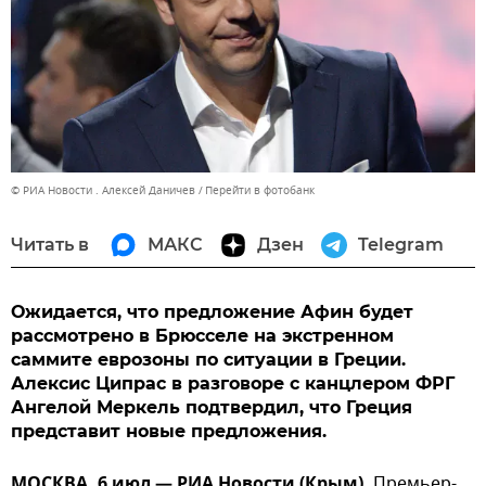
© РИА Новости . Алексей Даничев
Перейти в фотобанк
Читать в
МАКС
Дзен
Telegram
Ожидается, что предложение Афин будет
рассмотрено в Брюсселе на экстренном
саммите еврозоны по ситуации в Греции.
Алексис Ципрас в разговоре с канцлером ФРГ
Ангелой Меркель подтвердил, что Греция
представит новые предложения.
МОСКВА, 6 июл — РИА Новости (Крым).
Премьер-