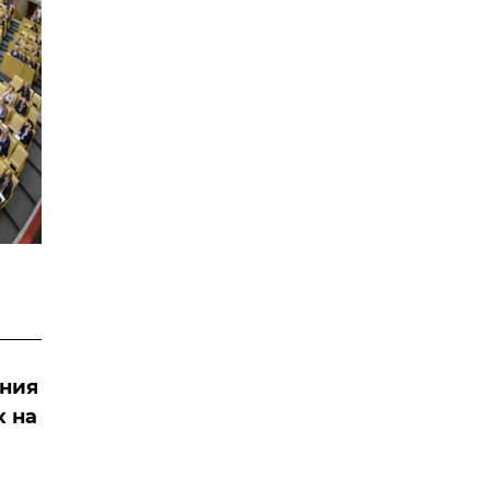
ания
х на