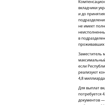
Компенсацион
вкладчики укр
и до приняти
подразделений
не имеет пол
неисполненных
в подразделен
проживавших 
Заместитель 
максимальный
если Республ
реализуют ко
4,8 миллиарда
Для выплат в
потребуется 4
документов — 