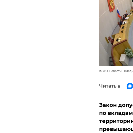
© РИА Новости . Влад
Читать в
Закон допу
по вкладам
территории
превышающи