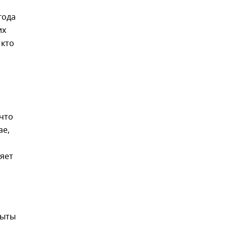
года
их
 кто
что
ае,
яет
,
рыты