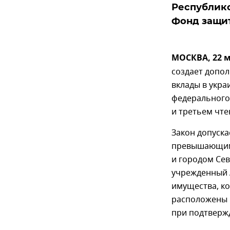
Республико
Фонд защи
МОСКВА, 22 м
создает допо
вклады в укра
федерального 
и третьем чте
Закон допуск
превышающим 
и городом Сев
учрежденный А
имущества, ко
расположены 
при подтверж