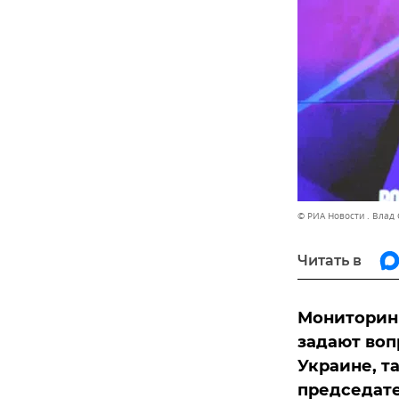
© РИА Новости . Влад
Читать в
Мониторинг
задают воп
Украине, та
председат