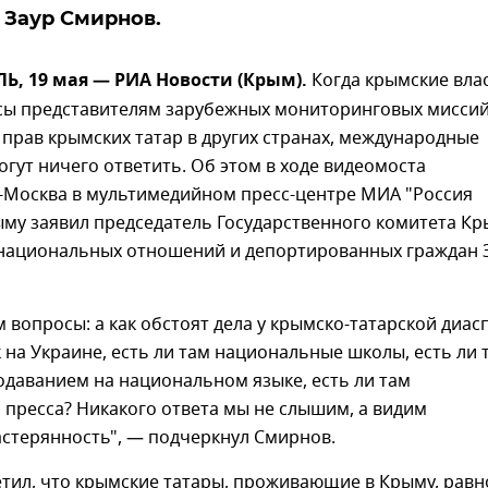
Заур Смирнов.
, 19 мая — РИА Новости (Крым).
Когда крымские вла
сы представителям зарубежных мониторинговых мисси
прав крымских татар в других странах, международные
огут ничего ответить. Об этом в ходе видеомоста
Москва в мультимедийном пресс-центре МИА "Россия
ыму заявил председатель Государственного комитета К
национальных отношений и депортированных граждан 
 вопросы: а как обстоят дела у крымско-татарской диа
ак на Украине, есть ли там национальные школы, есть ли 
одаванием на национальном языке, есть ли там
пресса? Никакого ответа мы не слышим, а видим
стерянность", — подчеркнул Смирнов.
тил, что крымские татары, проживающие в Крыму, равн