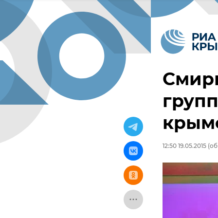
Смир
групп
крымс
12:50 19.05.2015
(об