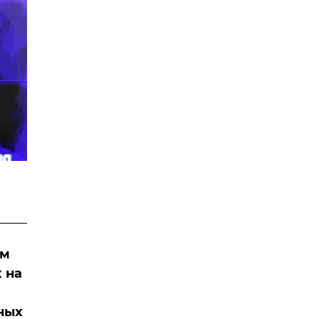
им
 на
ных