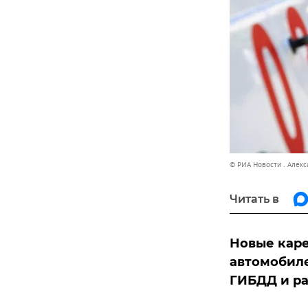
© РИА Новости . Алек
Читать в
Новые каре
автомобиле
ГИБДД и р