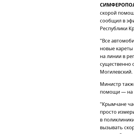
СИМФЕРОПОЛЬ
скорой помощ
сообщил в эф
Республики К
"Все автомоби
новые кареты 
на линии в р
существенно с
Могилевский.
Министр такж
помощи — на 
"Крымчане час
просто измери
в поликлиники
вызывать ско