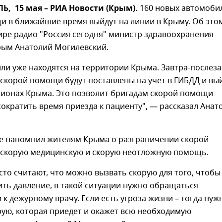
, 15 мая – РИА Новости (Крым).
160 новых автомоби
и в ближайшие время выйдут на линии в Крыму. Об это
ире радио "Россия сегодня" министр здравоохранения
рым Анатолий Могилевский.
ли уже находятся на территории Крыма. Завтра-послез
скорой помощи будут поставлены на учет в ГИБДД и вы
егионах Крыма. Это позволит бригадам скорой помощи
ократить время приезда к пациенту", — рассказал Анат
е напомнил жителям Крыма о разграничении скорой
скорую медицинскую и скорую неотложную помощь.
то считают, что можно вызвать скорую для того, чтобы
ть давление, в такой ситуации нужно обращаться
 к дежурному врачу. Если есть угроза жизни – тогда нуж
рую, которая приедет и окажет всю необходимую