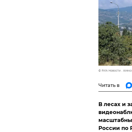
© РИА Новости . Алек
Читать в
В лесах и 
видеонабл
масштабны
России по 