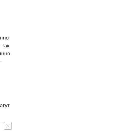
янно
 Так
янно
—
огут