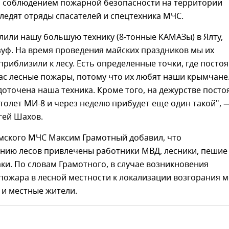
за соблюдением пожарной безопасности на территории
ледят отряды спасателей и спецтехника МЧС.
или нашу большую технику (8-тонные КАМАЗы) в Ялту,
зуф. На время проведения майских праздников мы их
риблизили к лесу. Есть определенные точки, где посто
ас лесные пожары, потому что их любят наши крымчане.
доточена наша техника. Кроме того, на дежурстве посто
толет МИ-8 и через неделю прибудет еще один такой", 
гей Шахов.
мского МЧС Максим Грамотный добавил, что
анию лесов привлечены работники МВД, лесники, пешие
аки. По словам Грамотного, в случае возникновения
ожара в лесной местности к локализации возгорания м
 и местные жители.