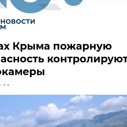
сах Крыма пожарную
асность контролирую
окамеры