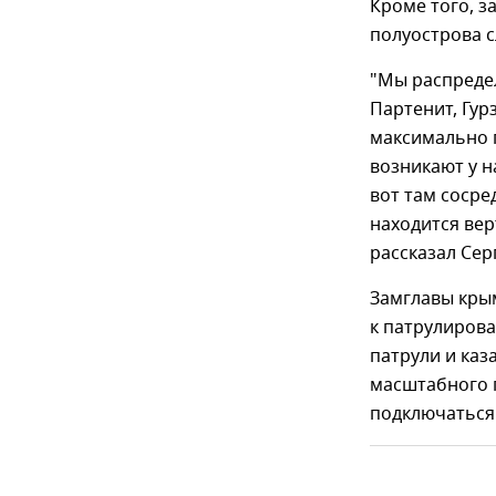
Кроме того, 
полуострова с
"Мы распредел
Партенит, Гур
максимально п
возникают у н
вот там сосре
находится вер
рассказал Сер
Замглавы кры
к патрулиров
патрули и каз
масштабного п
подключаться