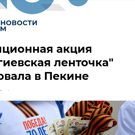
иционная акция
гиевская ленточка"
овала в Пекине