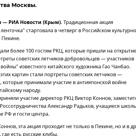
тва Москвы.
р — РИА Новости (Крым).
Традиционная акция
 ленточка" стартовала в четверг в Российском культурн
в Пекине.
али более 100 гостям РКЦ, которые пришли на открыти
ртреты советских летчиков-добровольцев — участников
войны" известного китайского художника Гао Чанбао.
тих картин стали портреты советских летчиков —
, которые принимали участие в антияпонской войне
тайскому народу.
риняли участие директор РКЦ Виктор Коннов, заместит
 Россотрудничества Александр Радьков, учащиеся школ
е РФ и гости центра.
оннов, эта акция проходит не только в Пекине, но и в д
 где есть русские клубы.