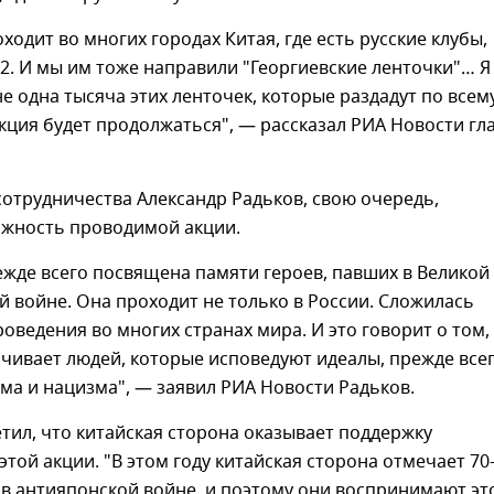
оходит во многих городах Китая, где есть русские клубы,
12. И мы им тоже направили "Георгиевские ленточки"… Я
не одна тысяча этих ленточек, которые раздадут по всем
акция будет продолжаться", — рассказал РИА Новости гл
отрудничества Александр Радьков, свою очередь,
ажность проводимой акции.
ежде всего посвящена памяти героев, павших в Великой
 войне. Она проходит не только в России. Сложилась
роведения во многих странах мира. И это говорит о том,
ачивает людей, которые исповедуют идеалы, прежде все
а и нацизма", — заявил РИА Новости Радьков.
тил, что китайская сторона оказывает поддержку
этой акции. "В этом году китайская сторона отмечает 70
в антияпонской войне, и поэтому они воспринимают это