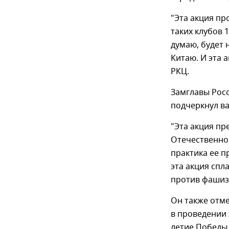
"Эта акция пр
таких клубов 
думаю, будет 
Китаю. И эта 
РКЦ.
Замглавы Росс
подчеркнул в
"Эта акция пр
Отечественной
практика ее п
эта акция спл
против фашизм
Он также отме
в проведении 
летие Победы 