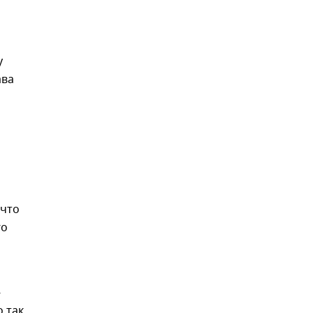
у
ава
 что
го
-
 так