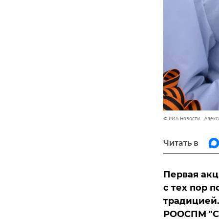
© РИА Новости . Алек
Читать в
Первая акц
с тех пор 
традицией.
РООСПМ "С