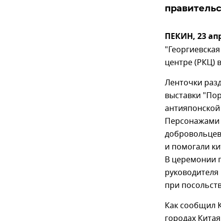
правительс
ПЕКИН, 23 ап
"Георгиевская
центре (РКЦ) 
Ленточки разд
выставки "По
антияпонской 
Персонажами э
добровольцев
и помогали ки
В церемонии п
руководителя
при посольств
Как сообщил К
городах Китая,