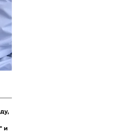
ду,
" и