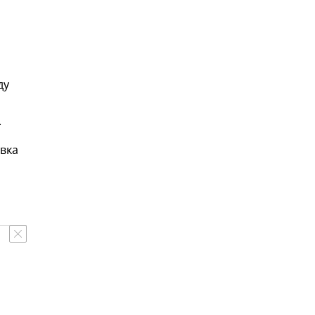
ду
.
вка