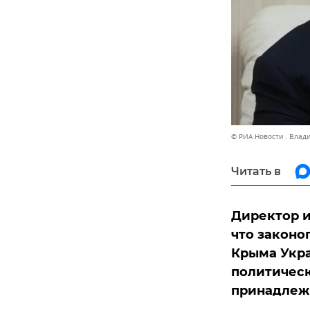
© РИА Новости . Влад
Читать в
Директор и
что законо
Крыма Укра
политическ
принадлеж