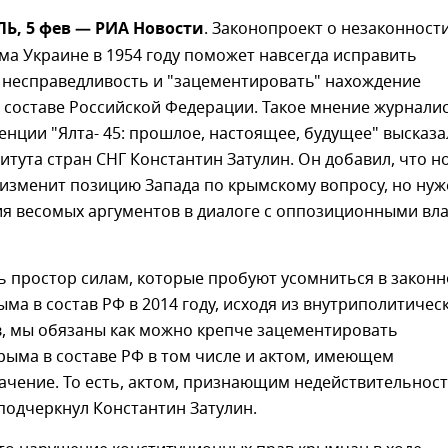
, 5 фев — РИА Новости
. Законопроект о незаконност
а Украине в 1954 году поможет навсегда исправить
 несправедливость и "зацементировать" нахождение
 составе Российской Федерации. Такое мнение журнали
енции "Ялта- 45: прошлое, настоящее, будущее" высказа
итута стран СНГ Константин Затулин. Он добавил, что н
 изменит позицию Запада по крымскому вопросу, но нуж
ия весомых аргументов в диалоге с оппозиционными вл
ь простор силам, которые пробуют усомниться в законн
ма в состав РФ в 2014 году, исходя из внутриполитичес
в, мы обязаны как можно крепче зацементировать
ыма в составе РФ в том числе и актом, имеющем
ачение. То есть, актом, признающим недействительнос
 подчеркнул Константин Затулин.