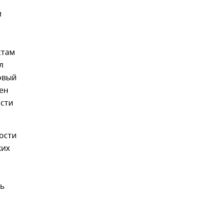
и
стам
л
овый
ен
асти
ости
ких
ть