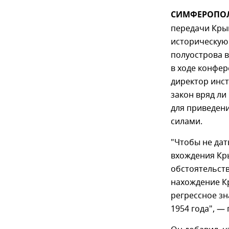
СИМФЕРОПОЛЬ
передачи Крым
историческую
полуострова в
в ходе конфер
директор инст
закон вряд ли
для приведен
силами.
"Чтобы не дат
вхождения Кры
обстоятельст
нахождение Кр
регрессное зн
1954 года", —