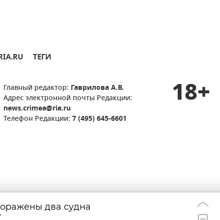
RIA.RU
ТЕГИ
18+
Главный редактор:
Гаврилова А.В.
Адрес электронной почты Редакции:
news.crimea@ria.ru
Телефон Редакции:
7 (495) 645-6601
поражены два судна
Украинский БПЛ
18:15
У
многоэтажку в К