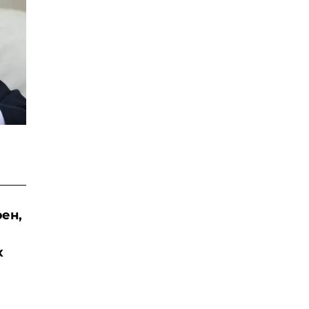
ен,
х