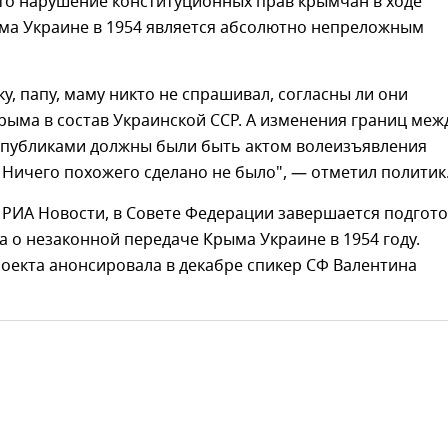
что нарушение конституционных прав крымчан в ходе
ма Украине в 1954 является абсолютно непреложным
у, папу, маму никто не спрашивал, согласны ли они
рыма в состав Украинской ССР. А изменения границ меж
публиками должны были быть актом волеизъявления
 Ничего похожего сделано не было", — отметил политик
 РИА Новости, в Совете Федерации завершается подгото
а о незаконной передаче Крыма Украине в 1954 году.
оекта анонсировала в декабре спикер СФ Валентина