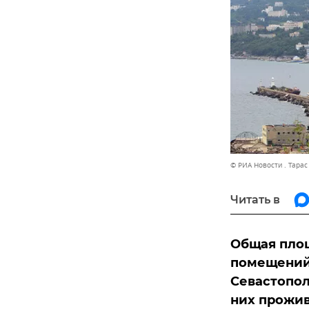
© РИА Новости . Тара
Читать в
Общая пло
помещений
Севастопол
них прожив