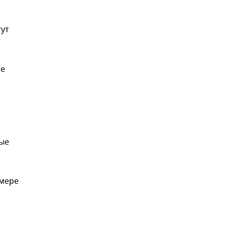
гут
ле
й
ые
а
змере