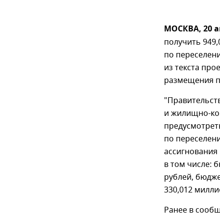
МОСКВА, 20 а
получить 949,
по переселен
из текста про
размещения п
"Правительст
и жилищно-ко
предусмотрет
по переселен
ассигнования 
в том числе: 
рублей, бюдж
330,012 милли
Ранее в сооб