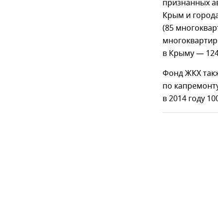
признанных а
Крым и города
(85 многоква
многоквартирн
в Крыму — 124
Фонд ЖКХ так
по капремонт
в 2014 году 1