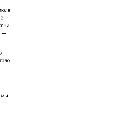
 июле
 2
сячи
, —
ю
гало
а мы