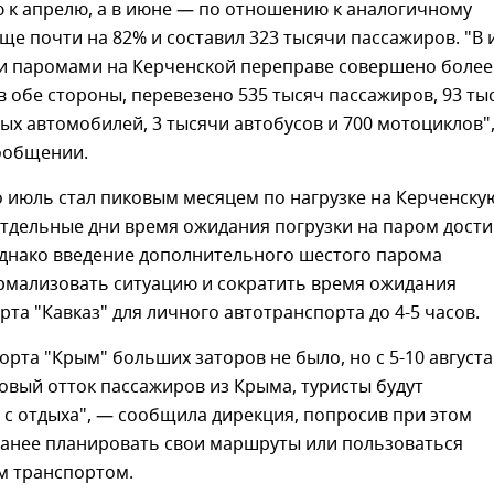
 к апрелю, а в июне — по отношению к аналогичному
ще почти на 82% и составил 323 тысячи пассажиров. "В
 паромами на Керченской переправе совершено более
в обе стороны, перевезено 535 тысяч пассажиров, 93 ты
ых автомобилей, 3 тысячи автобусов и 700 мотоциклов"
сообщении.
 июль стал пиковым месяцем по нагрузке на Керченску
отдельные дни время ожидания погрузки на паром дости
Однако введение дополнительного шестого парома
рмализовать ситуацию и сократить время ожидания
рта "Кавказ" для личного автотранспорта до 4-5 часов.
орта "Крым" больших заторов не было, но с 5-10 август
вый отток пассажиров из Крыма, туристы будут
с отдыха", — сообщила дирекция, попросив при этом
ранее планировать свои маршруты или пользоваться
 транспортом.