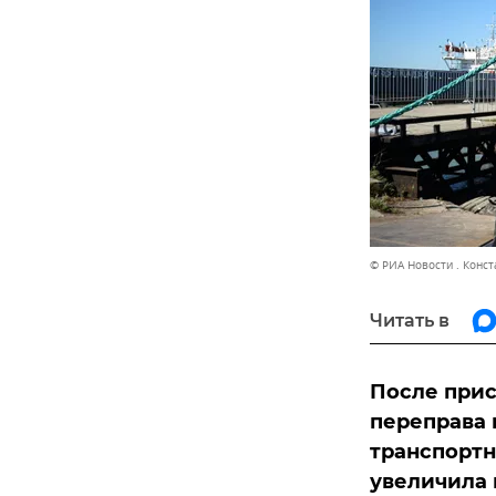
© РИА Новости . Конс
Читать в
После прис
переправа 
транспортн
увеличила 