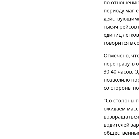
по отношению
периоду мая е
действующими
тысяч рейсов 
единиц легков
говорится в 
Отмечено, что
переправу, в 
30-40 часов. 
позволило но
со стороны по
"Со стороны п
ожидаем массо
возвращаться 
водителей за
общественным