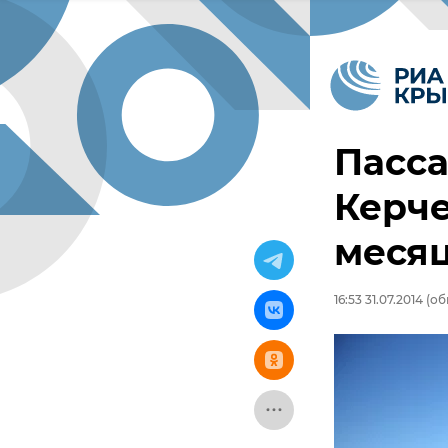
Пасс
Керче
месяц
16:53 31.07.2014
(обн