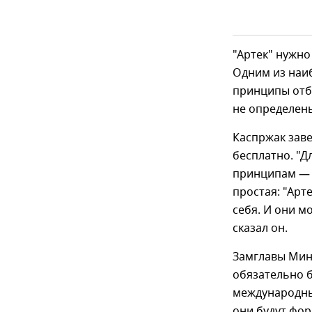
"Артек" нужно
Одним из наи
принципы отб
не определен
Каспржак заве
бесплатно. "Д
принципам — 
простая: "Арт
себя. И они мо
сказал он.
Замглавы Мино
обязательно б
международные
они будут фор