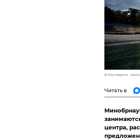
© РИА Новости . Конс
Читать в
Минобрнаук
занимаются
центра, ра
предложени