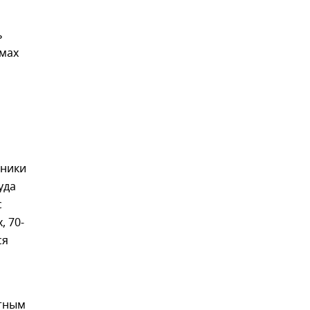
ь
ммах
нники
уда
с
, 70-
ся
стным