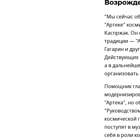
Возрожде
"Мы сейчас о
"Артеке" косм
Каспржак. Он 
традиции — "
Гагарин и дру
Действующих 
а в дальнейш
организовать
Помощник глав
модернизиров
"Артека", но 
"Руководством
космической 
поступят в му
себя в роли к