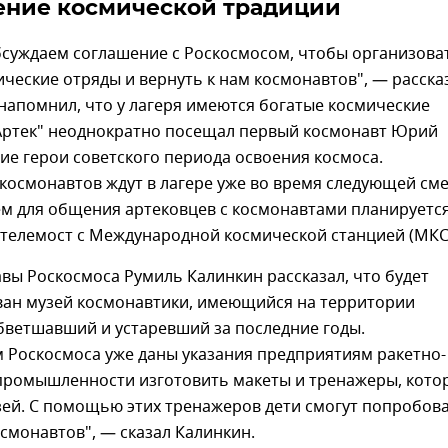
ние космической традиции
бсуждаем соглашение с Роскосмосом, чтобы организова
ические отряды и вернуть к нам космонавтов", — расска
напомнил, что у лагеря имеются богатые космические
Артек" неоднократно посещал первый космонавт Юрий
гие герои советского периода освоения космоса.
космонавтов ждут в лагере уже во время следующей см
ем для общения артековцев с космонавтами планируетс
 телемост с Международной космической станцией (МКС
ы Роскосмоса Румиль Калинкин рассказал, что будет
ан музей космонавтики, имеющийся на территории
обветшавший и устаревший за последние годы.
 Роскосмоса уже даны указания предприятиям ракетно-
промышленности изготовить макеты и тренажеры, кото
зей. С помощью этих тренажеров дети смогут попробов
осмонавтов", — сказал Калинкин.