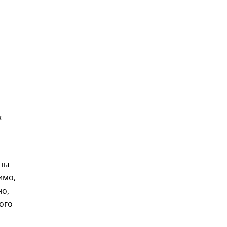
х
оны
имо,
но,
ого