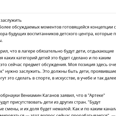
 заслужить
более обсуждаемых моментов готовящейся концепции с
ора будущих воспитанников детского центра, которые 
ы.
рил, что в лагере обязательно будут дети, отдыхающие
ля каких категорий детей это будет сделано и по каким
это сейчас предмет обсуждения. Моя позиция здесь оч
ек" нужно заслужить. Это должны быть дети, проявивши
гут это сделать в спорте, в искусстве, в учебе и так дале
брнауки Вениамин Каганов заявил, что в "Артеке"
удут присутствовать дети из других стран. "Будут
 смены, и их доля будет немалой. Как и по каким кана
мироваться — этот вопрос сейчас прорабатывается", —