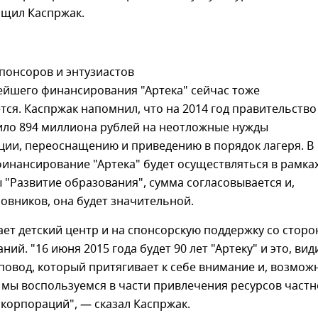
бщил Каспржак.
спонсоров и энтузиастов
ейшего финансирования "Артека" сейчас тоже
ся. Каспржак напомнил, что на 2014 год правительство
ило 894 миллиона рублей на неотложные нужды
ции, переоснащению и приведению в порядок лагеря. В
инансирование "Артека" будет осуществляться в рамка
"Развитие образования", сумма согласовывается и,
овников, она будет значительной.
ет детский центр и на спонсорскую поддержку со стор
ий. "16 июня 2015 года будет 90 лет "Артеку" и это, вид
овод, который притягивает к себе внимание и, возмож
мы воспользуемся в части привлечения ресурсов частн
скорпораций", — сказал Каспржак.