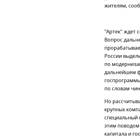
жителям, соо
"Артек" ждет 
Вопрос дальн
прорабатывает
России выдел
по модерниза
дальнейшем ф
госпрограммы 
по словам чин
Но рассчитыва
крупных компан
специальный п
этим поводом 
капитала и го