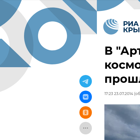
В "Ар
космо
прош
17:23 23.07.2014
(об