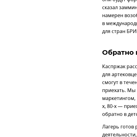
сказал заммин
намерен возо
в международ
для стран БРИ
Обратно 
Каспржак расс
для артековце
смогут в тече
приехать. Мы 
маркетингом, 
х, 80-х — при
обратно в детс
Лагерь готов 
деятельности,