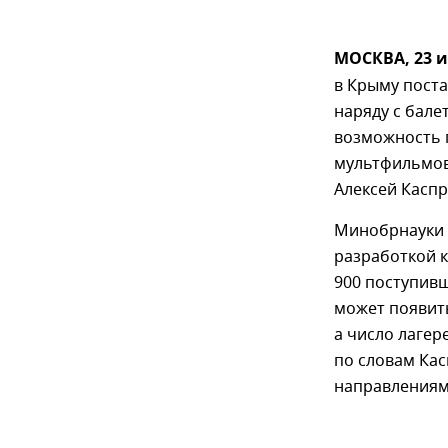
МОСКВА, 23 
в Крыму поста
наряду с бале
возможность 
мультфильмов 
Алексей Каспр
Минобрнауки 
разработкой к
900 поступивш
может появит
а число лагере
по словам Кас
направлениям: