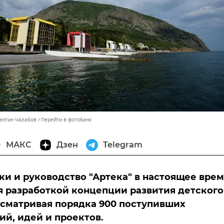
тантин Чалабов
Перейти в фотобанк
МАКС
Дзен
Telegram
и и руководство "Артека" в настоящее врем
 разработкой концепции развития детского
ссматривая порядка 900 поступивших
й, идей и проектов.