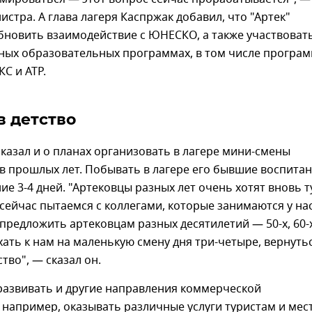
истра. А глава лагеря Каспржак добавил, что "Артек"
бновить взаимодействие с ЮНЕСКО, а также участвоват
ных образовательных программах, в том числе програ
КС и АТР.
в детство
казал и о планах организовать в лагере мини-смены
в прошлых лет. Побывать в лагере его бывшие воспита
ние 3-4 дней. "Артековцы разных лет очень хотят вновь т
сейчас пытаемся с коллегами, которые занимаются у на
предложить артековцам разных десятилетий — 50-х, 60-х
ехать к нам на маленькую смену дня три-четыре, вернуть
тво", — сказал он.
развивать и другие направления коммерческой
 например, оказывать различные услуги туристам и ме