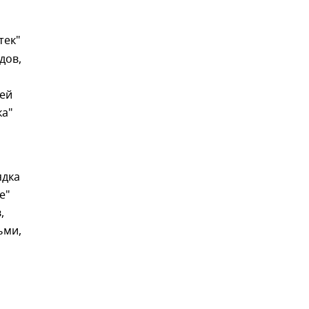
тек"
дов,
лей
ка"
ядка
е"
,
ьми,