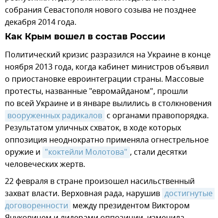
собрания Севастополя нового созыва не позднее
декабря 2014 года.
Как Крым вошел в состав России
Политический кризис разразился на Украине в конце
ноября 2013 года, когда кабинет министров объявил
о приостановке евроинтеграции страны. Массовые
протесты, названные "евромайданом", прошли
по всей Украине и в январе вылились в столкновения
вооруженных радикалов
с органами правопорядка.
Результатом уличных схваток, в ходе которых
оппозиция неоднократно применяла огнестрельное
оружие и
"коктейли Молотова"
, стали десятки
человеческих жертв.
22 февраля в стране произошел насильственный
захват власти. Верховная рада, нарушив
достигнутые 
договоренности
между президентом Виктором
Януковичем и лидерами оппозиции, изменила