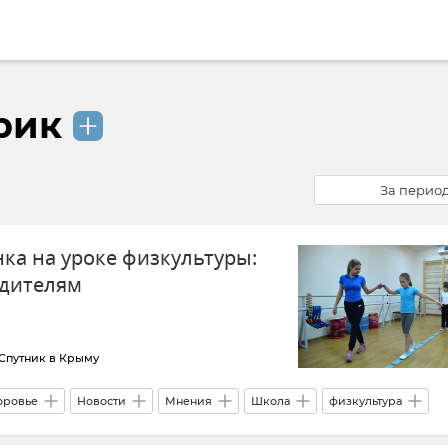
рик
За перио
ка на уроке физкультуры:
одителям
Спутник в Крыму
оровье
Новости
Мнения
Школа
физкультура