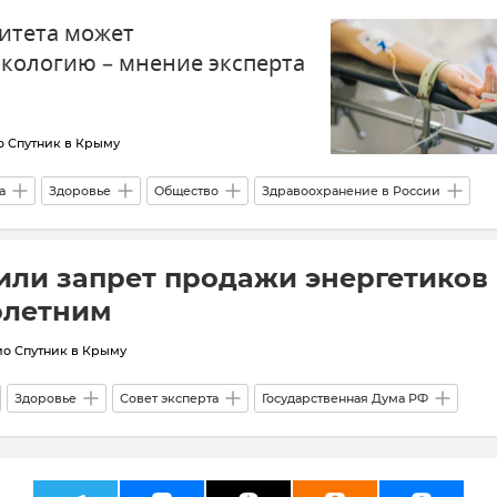
итета может
кологию – мнение эксперта
о Спутник в Крыму
а
Здоровье
Общество
Здравоохранение в России
или запрет продажи энергетиков
олетним
ио Спутник в Крыму
Здоровье
Совет эксперта
Государственная Дума РФ
КФУ (Крымский федеральный университет)