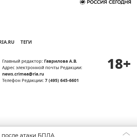
RIA.RU
ТЕГИ
18+
Главный редактор:
Гаврилова А.В.
Адрес электронной почты Редакции:
news.crimea@ria.ru
Телефон Редакции:
7 (495) 645-6601
 после атаки БПЛА
Двое погибших и
07:44