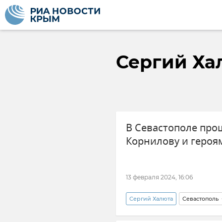
Сергий Ха
В Севастополе про
Корнилову и геро
13 февраля 2024, 16:06
Сергий Халюта
Севастополь
ЧФ РФ (Черноморский флот Ро