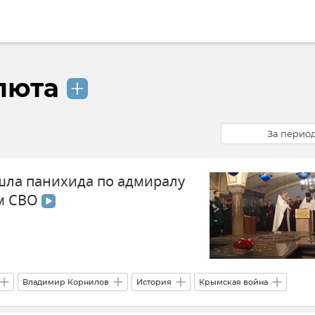
люта
За перио
шла панихида по адмиралу
ям СВО
Владимир Корнилов
История
Крымская война
ссийской Федерации)
Общество
Герои СВО