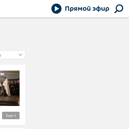
д
Еще
4