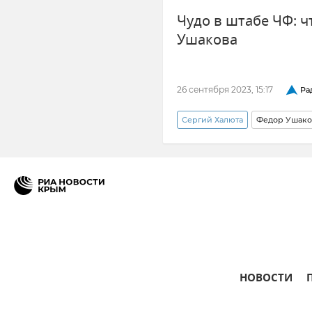
Чудо в штабе ЧФ: ч
Новости Крыма
Ушакова
26 сентября 2023, 15:17
Ра
Сергий Халюта
Федор Ушако
Атаки ВСУ на Крым
НОВОСТИ