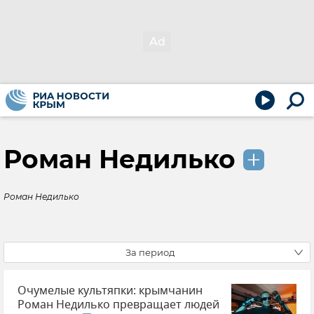
Роман Недилько
Роман Недилько
За период
Очумелые культяпки: крымчанин
Роман Недилько превращает людей