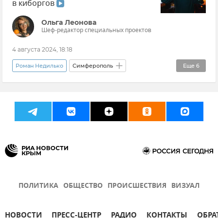
в киборгов
Ольга Леонова
Шеф-редактор специальных проектов
4 августа 2024, 18:18
Роман Недилько
Симферополь
Еще
6
Эксклюзивы РИА Новости Крым
Общество
Протезирование
Инвалидность
Крым
Новости Крыма
ПОЛИТИКА
ОБЩЕСТВО
ПРОИСШЕСТВИЯ
ВИЗУАЛ
НОВОСТИ
ПРЕСС-ЦЕНТР
РАДИО
КОНТАКТЫ
ОБРА