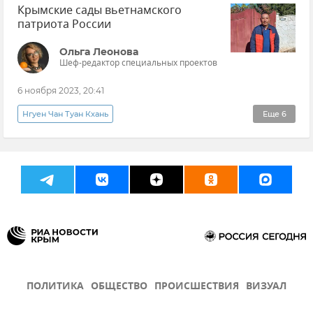
Крымские сады вьетнамского
патриота России
Ольга Леонова
Шеф-редактор специальных проектов
6 ноября 2023, 20:41
Нгуен Чан Туан Кхань
Еще
6
Новые русские: иностранцы в Крыму
Крым
Общество
Россия
Вьетнам
Эксклюзивы РИА Новости Крым
ПОЛИТИКА
ОБЩЕСТВО
ПРОИСШЕСТВИЯ
ВИЗУАЛ