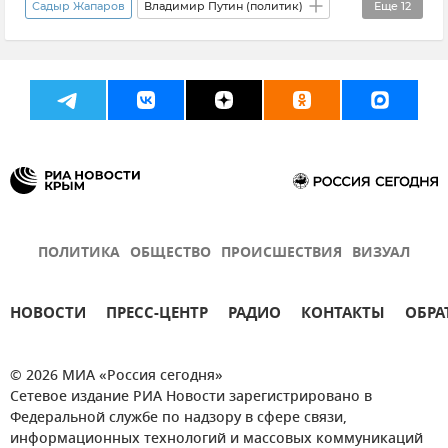
Садыр Жапаров
Владимир Путин (политик)
Еще
12
Россия
Политика
СНГ
Санкт-Петербург
Прямая трансляция
Ильхам Алиев
Президент Белоруссии (Республики Беларусь) Александр Лукашенко
Касым-Жомарт Токаев
Никол Пашинян
Эмомали Рахмон
Сердар Бердымухамедов
ПОЛИТИКА
ОБЩЕСТВО
ПРОИСШЕСТВИЯ
ВИЗУАЛ
Шавкат Мирзиёев
НОВОСТИ
ПРЕСС-ЦЕНТР
РАДИО
КОНТАКТЫ
ОБРА
© 2026 МИА «Россия сегодня»
Сетевое издание РИА Новости зарегистрировано в
Федеральной службе по надзору в сфере связи,
информационных технологий и массовых коммуникаций