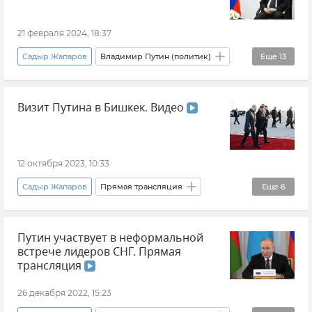
Русский язык
21 февраля 2024, 18:37
Садыр Жапаров
Владимир Путин (политик)
Еще
13
Касым-Жомарт Токаев
Казахстан
Визит Путина в Бишкек. Видео
Россия
Политика
Шавкат Мирзиеев
Узбекистан
Казань
Киргизия
Белоруссия
Николай Лукашенко
12 октября 2023, 10:33
Игры будущего
Таджикистан
Садыр Жапаров
Прямая трансляция
Еще
6
Эмомали Рахмон
Владимир Путин (политик)
Видео
Путин участвует в неформальной
Политика
СНГ
Киргизия
встрече лидеров СНГ. Прямая
Новости
трансляция
26 декабря 2022, 15:23