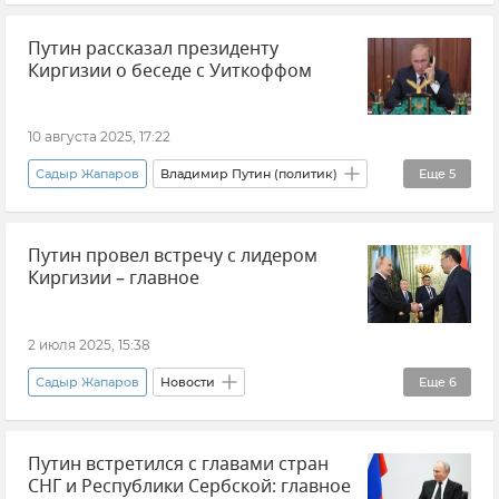
Банк
Экономика
Великобритания
Путин рассказал президенту
США
Киргизии о беседе с Уиткоффом
10 августа 2025, 17:22
Садыр Жапаров
Владимир Путин (политик)
Еще
5
Кыргызстан
Россия
Путин провел встречу с лидером
Внешняя политика
Политика
Новости
Киргизии – главное
2 июля 2025, 15:38
Садыр Жапаров
Новости
Еще
6
Владимир Путин (политик)
Россия
Путин встретился с главами стран
Киргизия
Политика
Сотрудничество
СНГ и Республики Сербской: главное