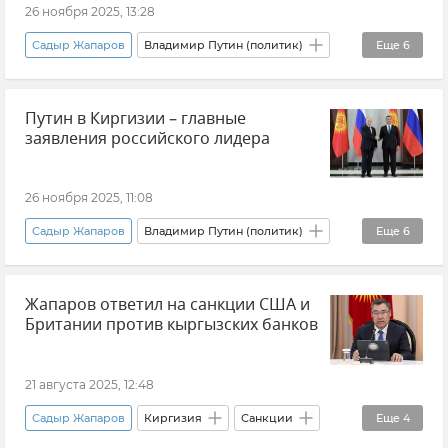
26 ноября 2025, 13:28
Садыр Жапаров
Владимир Путин (политик)
Еще
6
Новости
Россия
Киргизия
Путин в Киргизии – главные
Сотрудничество
В мире
Политика
заявления российского лидера
26 ноября 2025, 11:08
Садыр Жапаров
Владимир Путин (политик)
Еще
6
Россия
Переговоры
Киргизия
Жапаров ответил на санкции США и
Политика
Новости
Сотрудничество
Британии против кыргызских банков
21 августа 2025, 12:48
Садыр Жапаров
Киргизия
Санкции
Еще
4