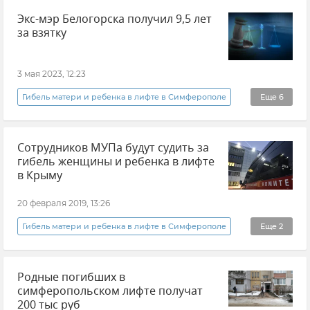
Экс-мэр Белогорска получил 9,5 лет
за взятку
3 мая 2023, 12:23
Гибель матери и ребенка в лифте в Симферополе
Еще
6
Приговор
Сотрудников МУПа будут судить за
ГСУ СК России по Крыму и Севастополю
гибель женщины и ребенка в лифте
Прокуратура Республики Крым
Белогорск
в Крыму
Белогорский район
Взятка
20 февраля 2019, 13:26
Гибель матери и ребенка в лифте в Симферополе
Еще
2
Новости
Происшествия
Родные погибших в
симферопольском лифте получат
200 тыс руб