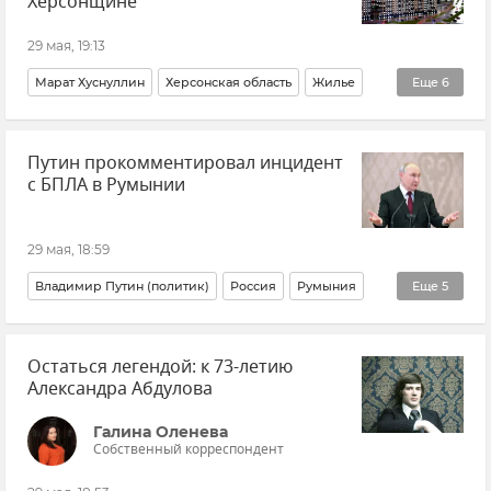
Херсонщине
29 мая, 19:13
Марат Хуснуллин
Херсонская область
Жилье
Еще
6
Строительство
Стройка
Дороги
Путин прокомментировал инцидент
Дороги в новых регионах России
Новости
с БПЛА в Румынии
Новые регионы России
29 мая, 18:59
Владимир Путин (политик)
Россия
Румыния
Еще
5
Беспилотник (БПЛА, дрон)
В мире
Безопасность
Остаться легендой: к 73-летию
Политика
Новости
Александра Абдулова
Галина Оленева
Собственный корреспондент