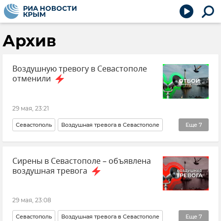
Архив
Воздушную тревогу в Севастополе
отменили
29 мая, 23:21
Севастополь
Воздушная тревога в Севастополе
Еще
7
Михаил Развожаев
Атаки ВСУ на Крым
Сирены в Севастополе – объявлена
Безопасность Республики Крым и Севастополя
воздушная тревога
Новости Севастополя
Новости Крыма
Срочные новости Крыма
Крым
29 мая, 23:08
Севастополь
Воздушная тревога в Севастополе
Еще
7