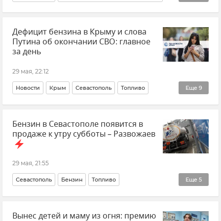
Михаил Развожаев
Атаки ВСУ на Крым
Дефицит бензина в Крыму и слова
Безопасность Республики Крым и Севастополя
Путина об окончании СВО: главное
Новости Крыма
Срочные новости Крыма
за день
Новости Севастополя
Крым
29 мая, 22:12
Новости
Крым
Севастополь
Топливо
Еще
9
Россия
ЕАЭС
Политика
Румыния
Бензин в Севастополе появится в
Атаки ВСУ
Беспилотник (БПЛА, дрон)
В мире
продаже к утру субботы – Развожаев
Херсонская область
Главное за день
29 мая, 21:55
Севастополь
Бензин
Топливо
Еще
5
Топливо в Крыму
Михаил Развожаев
Вынес детей и маму из огня: премию
Новости Севастополя
АЗС
Крым