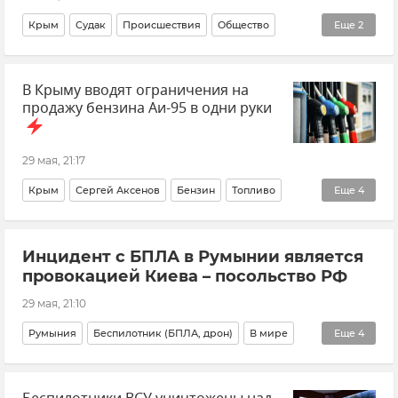
Крым
Судак
Происшествия
Общество
Еще
2
ГУ МЧС РФ по Республике Крым
Новости Крыма
В Крыму вводят ограничения на
продажу бензина Аи-95 в одни руки
29 мая, 21:17
Крым
Сергей Аксенов
Бензин
Топливо
Еще
4
Топливо в Крыму
Новости Крыма
Инцидент с БПЛА в Румынии является
Срочные новости Крыма
Минтопэнерго Крыма
провокацией Киева – посольство РФ
29 мая, 21:10
Румыния
Беспилотник (БПЛА, дрон)
В мире
Еще
4
Происшествия
Новости
НАТО
Безопасность