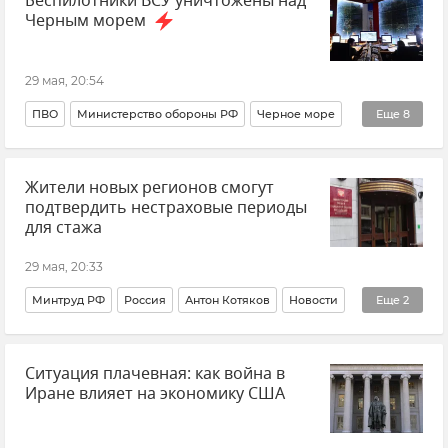
Беспилотники ВСУ уничтожены над
Черным морем
29 мая, 20:54
ПВО
Министерство обороны РФ
Черное море
Еще
8
Курская область
Брянская область
Жители новых регионов смогут
Белгородская область
Ростовская область
подтвердить нестраховые периоды
Новости СВО
Новости
Атаки ВСУ
для стажа
Безопасность Республики Крым и Севастополя
29 мая, 20:33
Минтруд РФ
Россия
Антон Котяков
Новости
Еще
2
Новые регионы России
Пенсия
Ситуация плачевная: как война в
Иране влияет на экономику США