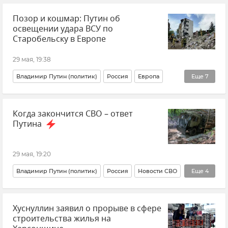
Позор и кошмар: Путин об
Европейский Союз (ЕС)
Новости
освещении удара ВСУ по
Старобельску в Европе
29 мая, 19:38
Владимир Путин (политик)
Россия
Европа
Еще
7
Европейский Союз (ЕС)
СМИ
Когда закончится СВО – ответ
Луганская Народная Республика (ЛНР)
Путина
Удар ВСУ по общежитию в ЛНР
Теракт
Новости
Новые регионы России
29 мая, 19:20
Владимир Путин (политик)
Россия
Новости СВО
Еще
4
Украина
Вооруженные силы России
Хуснуллин заявил о прорыве в сфере
Армия и флот
Безопасность
строительства жилья на