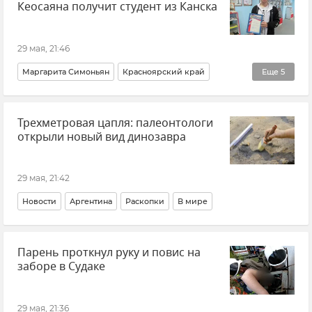
Кеосаяна получит студент из Канска
29 мая, 21:46
Маргарита Симоньян
Красноярский край
Еще
5
Пожар
Происшествия
Премия
Новости
Трехметровая цапля: палеонтологи
Общество
открыли новый вид динозавра
29 мая, 21:42
Новости
Аргентина
Раскопки
В мире
Парень проткнул руку и повис на
заборе в Судаке
29 мая, 21:36