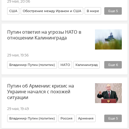
29 мая, 20:06
США
Обострение между Ираном и США
В мире
Еще
5
Экономика
Общество
Мнения
Политика
Путин ответил на угрозы НАТО в
Малек Дудаков
отношении Калининграда
29 мая, 19:56
Владимир Путин (политик)
НАТО
Калининград
Еще
6
Калининградская область
Безопасность
Россия
Путин об Армении: кризис на
Европейский Союз (ЕС)
Европа
Новости
Украине начался с похожей
ситуации
29 мая, 19:49
Владимир Путин (политик)
Россия
Армения
Еще
5
Политика
Внешняя политика
ЕАЭС