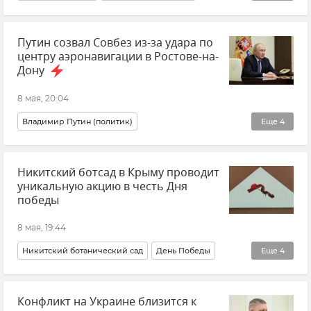
Археология
В мире
Новости Крыма
Крым
Путин созвал Совбез из-за удара по
РАН
центру аэронавигации в Ростове-на-
Дону
8 мая, 20:04
Владимир Путин (политик)
Еще
4
Совет безопасности России
Россия
Новости
Никитский ботсад в Крыму проводит
Безопасность
уникальную акцию в честь Дня
победы
8 мая, 19:44
Никитский ботанический сад
День Победы
Еще
4
9 мая
Память
Крым
Новости Крыма
Конфликт на Украине близится к