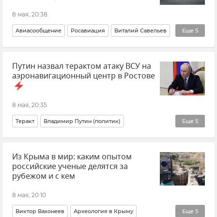
8 мая, 20:38
Авиасообщение
Росавиация
Виталий Савельев
Еще
5
Минтранс России
Авиация
Теракт
Украина
Путин назвал терактом атаку ВСУ на
Новости
аэронавигационный центр в Ростове
8 мая, 20:35
Теракт
Владимир Путин (политик)
Еще
5
Ростов-на-Дону
Из Крыма в мир: каким опытом
Безопасность Республики Крым и Севастополя
российские ученые делятся за
Атаки ВСУ
ВСУ (Вооруженные силы Украины)
рубежом и с кем
Украина
8 мая, 20:10
Виктор Вахонеев
Археология в Крыму
Еще
5