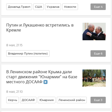
Дональд Трамп
США
Украина
Новости
Еще
4
Новости СВО
Владимир Зеленский
Россия
Путин и Лукашенко встретились в
Перемирие
Кремле
8 мая, 21:15
Владимир Путин (политик)
Еще
6
Президент Белоруссии (Республики Беларусь) Александр Лукашенко
В Ленинском районе Крыма дали
Россия
Белоруссия
Политика
Кремль
старт движения "Юнармии" на базе
Новости
местного ДОСААФ
8 мая, 21:10
Керчь
ДОСААФ
Юнармия
Ленинский район
Еще
3
Крым
Новости Крыма
Видео