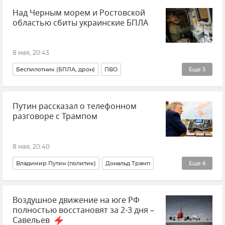
Над Черным морем и Ростовской
областью сбиты украинские БПЛА
8 мая, 20:43
Беспилотник (БПЛА, дрон)
ПВО
Еще
5
Безопасность Республики Крым и Севастополя
Путин рассказал о телефонном
Безопасность
ВСУ (Вооруженные силы Украины)
разговоре с Трампом
Атаки ВСУ
Новости
8 мая, 20:40
Владимир Путин (политик)
Дональд Трамп
Еще
6
Переговоры
Переговоры Путина и Трампа
Воздушное движение на юге РФ
Политика
Россия
США
Новости
полностью восстановят за 2-3 дня –
Савельев