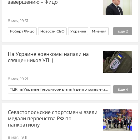
завершению – Фицо
8 мая, 19:31
Роберт Фицо
Новости СВО
Украина
Мнения
Еще
2
Новости
Словакия
На Украине военкомы напали на
священников УПЦ
8 мая, 19:21
ТЦК на Украине (территориальный центр комплектования)
Еще
4
ВСУ (Вооруженные силы Украины)
Севастопольские спортсмены взяли
Мобилизация на Украине
Украина
Новости
медали первенства РФ по
панкратиону
8 мая, 19:11