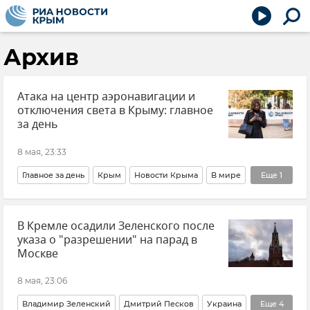
Архив
Атака на центр аэронавигации и
отключения света в Крыму: главное
за день
8 мая, 23:33
Главное за день
Крым
Новости Крыма
В мире
Еще
1
Общество
В Кремле осадили Зеленского после
указа о "разрешении" на парад в
Москве
8 мая, 23:06
Владимир Зеленский
Дмитрий Песков
Украина
Еще
4