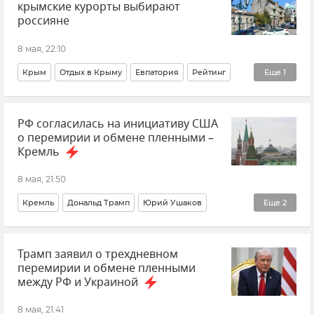
крымские курорты выбирают
россияне
8 мая, 22:10
Крым
Отдых в Крыму
Евпатория
Рейтинг
Еще
1
Туризм в Крыму
РФ согласилась на инициативу США
о перемирии и обмене пленными –
Кремль
8 мая, 21:50
Кремль
Дональд Трамп
Юрий Ушаков
Еще
2
Министерство иностранных дел РФ (МИД РФ)
Трамп заявил о трехдневном
Новости
перемирии и обмене пленными
между РФ и Украиной
8 мая, 21:41