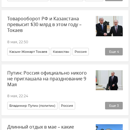
Россия
Парад
День Победы
Новости
Товарооборот РФ и Казахстана
превысит $30 млрд в этом году –
Токаев
8 мая, 22:50
Касым-Жомарт Токаев
Казахстан
Россия
Еще
4
Экономика
Владимир Путин (политик)
Путин: Россия официально никого
Политика
Новости
не приглашала на празднование 9
Мая
8 мая, 22:24
Владимир Путин (политик)
Россия
Еще
3
Президент Белоруссии (Республики Беларусь) Александр Лукашенко
Длинный отдых в мае – какие
День Победы
Новости