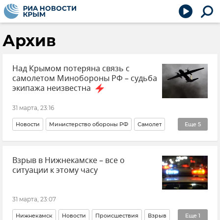
Архив
Над Крымом потеряна связь с
самолетом Минобороны РФ – судьба
экипажа неизвестна
31 марта, 23:16
Новости
Министерство обороны РФ
Самолет
Еще
5
Крым
Новости Крыма
Срочные новости Крыма
Взрыв в Нижнекамске – все о
Происшествия
Крушение самолета Ан-26 в Крыму
ситуации к этому часу
31 марта, 23:07
Нижнекамск
Новости
Происшествия
Взрыв
Еще
1