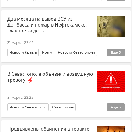
Пожар
Два месяца на вывод ВСУ из
Донбасса и пожар в Нефтекамске:
главное за день
31 марта, 22:42
Новости Крыма
Крым
Новости Севастополя
Еще
5
Севастополь
Новости
Россия
В мире
В Севастополе объявили воздушную
Главное за день
тревогу
31 марта, 22:25
Новости Севастополя
Севастополь
Еще
5
Срочные новости Крыма
Крым
Предъявлены обвинения в теракте
Михаил Развожаев