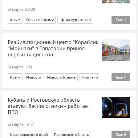
31 марта, 20:28
Крым
Отдых в Крыму
Крым курортный
Еще
4
Новости Крыма
Лето в Крыму
Сергей Ганзий
Реабилитационный центр "Кораблик
Минкурортов Крыма
"Мойнаки" в Евпатории принял
первых пациентов
31 марта, 20:11
Крым
Новости
Новости Крыма
Мойнаки
Еще
4
Евпатория
дети
Владимир Константинов
Кубань и Ростовскую область
Государственный совет РК (Госсовет)
атакуют беспилотники – работает
ПВО
31 марта, 19:47
Краснодарский край
Ростовская область
Еще
5