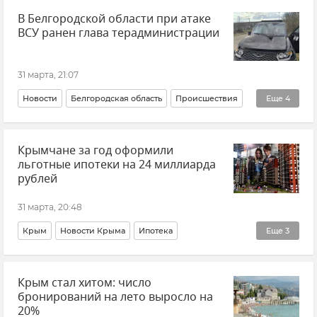
В Белгородской области при атаке
ВСУ ранен глава терадминистрации
31 марта, 21:07
Новости
Белгородская область
Происшествия
Еще
4
Вячеслав Гладков
Беспилотник (БПЛА, дрон)
Крымчане за год оформили
ВСУ (Вооруженные силы Украины)
Атаки ВСУ
льготные ипотеки на 24 миллиарда
рублей
31 марта, 20:48
Крым
Новости Крыма
Ипотека
Еще
3
Министерство строительства и архитектуры Крыма (Минстрой РК)
Крым стал хитом: число
Никита Тарасов
Жилье в Крыму
бронирований на лето выросло на
20%