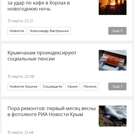
за удар по кафе в Хорлах в
Безопасность Республики Крым и Севастополя
новогоднюю ночь
Воздушная тревога в Севастополе
31 марта, 22:21
Новости
Александр Бастрыкин
Еще
5
СК РФ (Следственный комитет Российской Федерации)
Крымчанам проиндексируют
Херсонская область
социальные пенсии
Атака ВСУ на село Хорлы в Херсонской области
ВСУ (Вооруженные силы Украины)
Атаки ВСУ
31 марта, 22:08
Новости Крыма
Соцзащита
Крым
Пенсия
Еще
1
Отделение Социального фонда России по Республике Крым
Пора ремонтов: первый месяц весны
в фотоленте РИА Новости Крым
31 марта, 21:48