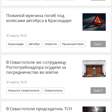
Новости
Туапсе
Таганрог
Пожилой мужчина погиб под
Беспилотник (БПЛА, дрон)
Атаки ВСУ
колесами автобуса в Краснодаре
31 марта, 19:31
Краснодар
Автобус
Новости
Происшествия
Еще
1
ДТП
В Севастополе экс-сотрудницу
Роспотребнадзора осудили за
посредничество во взятке
31 марта, 19:01
Новости Севастополя
Севастополь
Еще
5
Происшествия
Взятка
Суд
В Севастополе председатель ТСН
Прокуратура города Севастополя
Штрафы