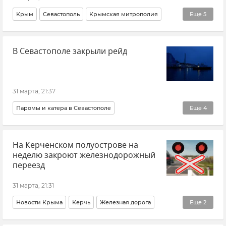
Крым
Севастополь
Крымская митрополия
Еще
5
Сергей Аксенов
Илья Захаров
Ветераны СВО
В Севастополе закрыли рейд
Паралимпийский спорт
Фотоленты
31 марта, 21:37
Паромы и катера в Севастополе
Еще
4
Морской транспорт
На Керченском полуострове на
Департамент транспорта Севастополя
неделю закроют железнодорожный
Новости Севастополя
Севастополь
переезд
31 марта, 21:31
Новости Крыма
Керчь
Железная дорога
Еще
2
Поезд
Ограничение движения