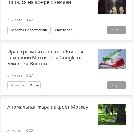
попался на афере с землей
31 марта, 18:43
Новости Севастополя
Севастополь
Еще
3
Полиция Севастополя
Происшествия
Иран грозит атаковать объекты
Мошенничество
компаний Microsoft и Google на
Ближнем Востоке
31 марта, 18:27
Новости
Иран
Еще
3
Обострение между Ираном и США
Аномальная жара накроет Москву
Обострение между Израилем и Ираном
Ближний Восток
31 марта, 18:02