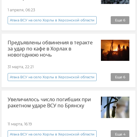
Атаки ВСУ
1 апреля, 06:23
Атака ВСУ на село Хорлы в Херсонской области
Еще
6
Александр Бастрыкин
Предъявлены обвинения в теракте
СК РФ (Следственный комитет Российской Федерации)
за удар по кафе в Хорлах в
Новости
Херсонская область
новогоднюю ночь
Атаки ВСУ
Новости СВО
31 марта, 22:21
Атака ВСУ на село Хорлы в Херсонской области
Еще
6
Новости
Александр Бастрыкин
Увеличилось число погибших при
СК РФ (Следственный комитет Российской Федерации)
ракетном ударе ВСУ по Брянску
Херсонская область
ВСУ (Вооруженные силы Украины)
11 марта, 16:19
Атаки ВСУ
Атака ВСУ на село Хорлы в Херсонской области
Еще
4