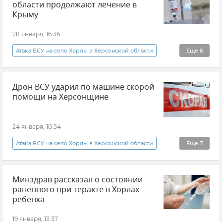
области продолжают лечение в
Ветераны СВО
Владыка Лазарь
Ялта
Крыму
Симферополь
28 января, 16:36
Атака ВСУ на село Хорлы в Херсонской области
Еще
6
Минздрав Крыма
Новости
Крым
Дрон ВСУ ударил по машине скорой
Херсонская область
Больница
помощи на Херсонщине
Атаки ВСУ
24 января, 10:54
Атака ВСУ на село Хорлы в Херсонской области
Еще
7
Херсонская область
Владимир Сальдо
Минздрав рассказал о состоянии
Новости
Атаки ВСУ
Обстрелы ВСУ
раненного при теракте в Хорлах
Новости СВО
Беспилотник (БПЛА, дрон)
ребенка
19 января, 13:37