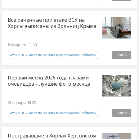
Брянск
Александр Богомаз
Новости
Все раненные при атаке ВСУ на
ВСУ (Вооруженные силы Украины)
Хорлы выписаны из больниц Крыма
6 февраля, 11:55
Атака ВСУ на село Хорлы в Херсонской области
Еще
3
Крым
Новости Крыма
Первый месяц 2026 года глазами
Минздрав Крыма
очевидцев – лучшие фото месяца
31 января, 19:25
Атака ВСУ на село Хорлы в Херсонской области
Еще
9
Фотоленты
Крым
Севастополь
Пострадавшие в Хорлах Херсонской
Общество
Крымская погода