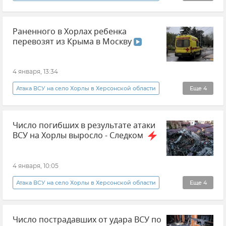
Москва
Минздрав РФ
Раненного в Хорлах ребенка
Здравоохранение в России
Общество
перевозят из Крыма в Москву
дети
Херсонская область
Новости
4 января, 13:34
Атака ВСУ на село Хорлы в Херсонской области
Еще
4
Крым
Новости Крыма
Число погибших в результате атаки
Минздрав Крыма
ВСУ на Хорлы выросло - Следком
Здравоохранение в России
4 января, 10:05
Атака ВСУ на село Хорлы в Херсонской области
Еще
4
Атаки ВСУ
Число пострадавших от удара ВСУ по
СК РФ (Следственный комитет Российской Федерации)