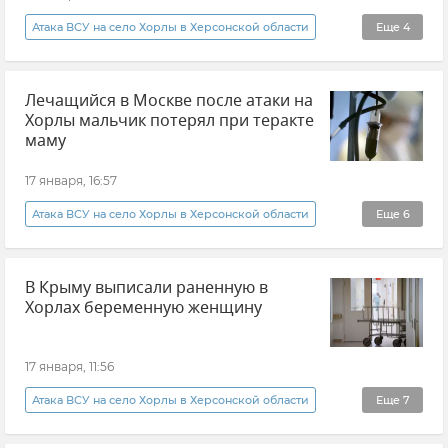
Атака ВСУ на село Хорлы в Херсонской области
Еще
4
Херсонская область
Новости
дети
Лечащийся в Москве после атаки на
Минздрав РФ
Хорлы мальчик потерял при теракте
маму
17 января, 16:57
Атака ВСУ на село Хорлы в Херсонской области
Еще
6
Сергей Георгиев
Теракт
В Крыму выписали раненную в
Херсонская область
Атаки ВСУ
Хорлах беременную женщину
Обстрелы ВСУ
Новости
17 января, 11:56
Атака ВСУ на село Хорлы в Херсонской области
Еще
7
Эксклюзивы РИА Новости Крым
Крым