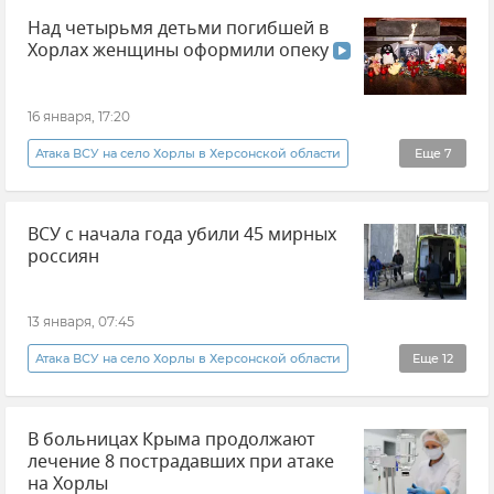
Над четырьмя детьми погибшей в
Минздрав Крыма
Новости Крыма
Хорлах женщины оформили опеку
Общество
Здравоохранение в Крыму и Севастополе
16 января, 17:20
Херсонская область
Атака ВСУ на село Хорлы в Херсонской области
Еще
7
Эксклюзивы РИА Новости Крым
ВСУ с начала года убили 45 мирных
Херсонская область
Сергей Георгиев
россиян
Новости
Атаки ВСУ
ВСУ (Вооруженные силы Украины)
Видео
13 января, 07:45
Атака ВСУ на село Хорлы в Херсонской области
Еще
12
Родион Мирошник
Атаки ВСУ
В больницах Крыма продолжают
Происшествия
Беспилотник (БПЛА, дрон)
лечение 8 пострадавших при атаке
Обстрелы ВСУ
на Хорлы