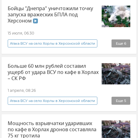
Бойцы "Днепра" уничтожили точку
запуска вражеских БПЛА под
Херсоном
15 июля, 06:30
Атака ВСУ на село Хорлы в Херсонской области
Еще
6
Новости СВО
Министерство обороны РФ
Больше 60 млн рублей составил
Группировка войск "Днепр"
ущерб от удара ВСУ по кафе в Хорлах
Беспилотник (БПЛА, дрон)
Видео
– СК РФ
Вооруженные силы России
1 апреля, 08:26
Атака ВСУ на село Хорлы в Херсонской области
Еще
5
Новости
Мощность взрывчатки ударивших
СК РФ (Следственный комитет Российской Федерации)
по кафе в Хорлах дронов составляла
Александр Бастрыкин
Теракт
75 кг тротила