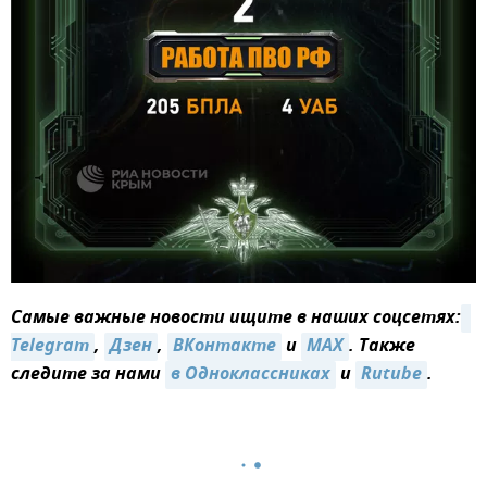
Самые важные новости ищите в наших соцсетях:
Telegram
,
Дзен
,
ВКонтакте
и
MAX
. Также
следите за нами
в Одноклассниках
и
Rutube
.