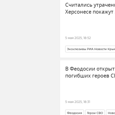
Считались утрачен
Херсонесе покажут
5 мая 2025, 18:52
Эксклюзивы РИА Новости Кры
Историко-археологический муз
В Феодосии открыт
Новости Севастополя
Культу
погибших героев 
5 мая 2025, 18:31
Феодосия
Герои СВО
Нов