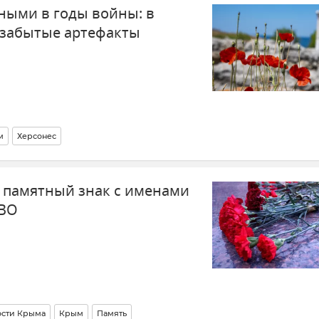
ными в годы войны: в
 забытые артефакты
м
Херсонес
ей-заповедник "Херсонес Таврический"
Севастополь
 памятный знак с именами
ра
История
Память
СВО
ости Крыма
Крым
Память