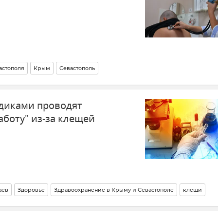
астополя
Крым
Севастополь
вастополе
Роспотребнадзор
Коронавирус
едиками проводят
аботу" из-за клещей
аев
Здоровье
Здравоохранение в Крыму и Севастополе
клещи