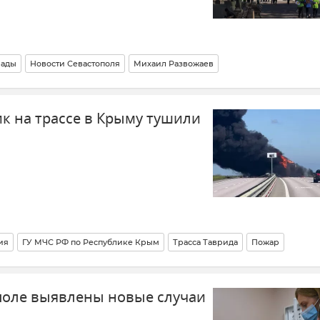
рады
Новости Севастополя
Михаил Развожаев
 на трассе в Крыму тушили
ия
ГУ МЧС РФ по Республике Крым
Трасса Таврида
Пожар
поле выявлены новые случаи