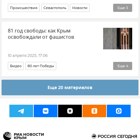
Происшествия
Севастополь
Новости
Еще
3
Новости Севастополя
Пожар
МЧС Севастополя
81 год свободы: как Крым
освобождали от фашистов
10 апреля 2025, 17:06
Видео
80 лет Победы
Еще
4
Великая Отечественная война
Еще 20 материалов
Крым в Великой Отечественной войне
История
Память