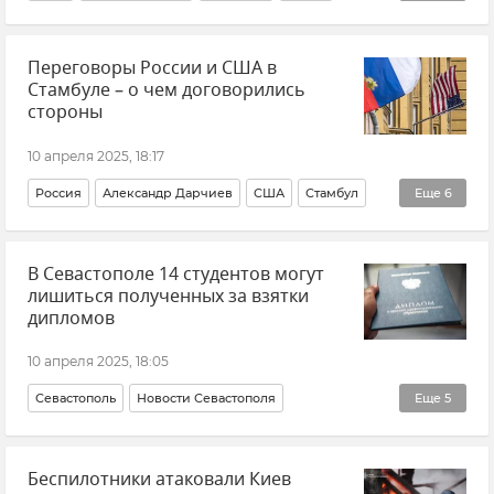
В мире
Экономика
Политика
Переговоры России и США в
Внешняя политика
Новости
Стамбуле – о чем договорились
стороны
10 апреля 2025, 18:17
Россия
Александр Дарчиев
США
Стамбул
Еще
6
Переговоры
В мире
Экономика
Политика
В Севастополе 14 студентов могут
Внешняя политика
Новости
лишиться полученных за взятки
дипломов
10 апреля 2025, 18:05
Севастополь
Новости Севастополя
Еще
5
Происшествия
Взятка
Новости Крыма
Крым
Беспилотники атаковали Киев
Прокуратура Республики Крым