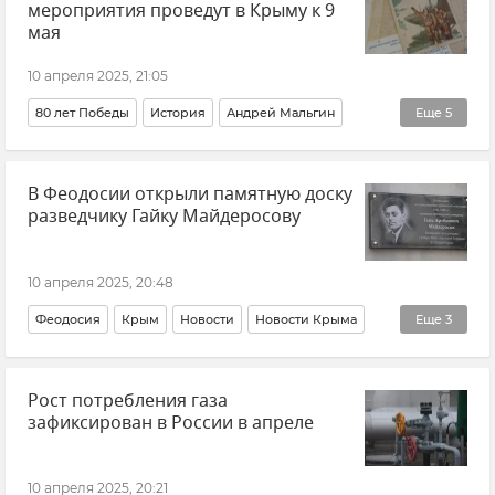
мероприятия проведут в Крыму к 9
мая
10 апреля 2025, 21:05
80 лет Победы
История
Андрей Мальгин
Еще
5
Крым
Крым в Великой Отечественной войне
В Феодосии открыли памятную доску
Великая Отечественная война
Новости Крыма
разведчику Гайку Майдеросову
Музеи Крыма
10 апреля 2025, 20:48
Феодосия
Крым
Новости
Новости Крыма
Еще
3
История
Великая Отечественная война
Рост потребления газа
Крым в Великой Отечественной войне
зафиксирован в России в апреле
10 апреля 2025, 20:21