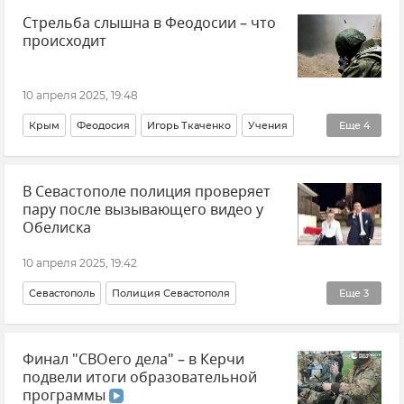
Стрельба слышна в Феодосии – что
Крымская погода
Новости Севастополя
происходит
Департамент транспорта Севастополя
Общество
10 апреля 2025, 19:48
Крым
Феодосия
Игорь Ткаченко
Учения
Еще
4
Армия и флот
Стрельба
В Севастополе полиция проверяет
Безопасность Республики Крым и Севастополя
пару после вызывающего видео у
Новости Крыма
Обелиска
10 апреля 2025, 19:42
Севастополь
Полиция Севастополя
Еще
3
Происшествия
Общество
Новости Севастополя
Финал "СВОего дела" – в Керчи
подвели итоги образовательной
программы