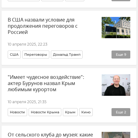
Новости Крыма
В мире
Украина
Крым
В США назвали условие для
Россия
продолжения переговоров с
Россией
10 апреля 2025, 22:23
США
Переговоры
Дональд Трамп
Еще
9
Марко Рубио
Украина
Новости СВО
"Имеет чудесное воздействие":
Госдепартамент США
Новости
В мире
Россия
актер Бурунов назвал Крым
Политика
Внешняя политика
любимым курортом
10 апреля 2025, 21:35
Новости
Новости Крыма
Крым
Кино
Еще
2
Мнения
Сергей Бурунов
От сельского клуба до музея: какие