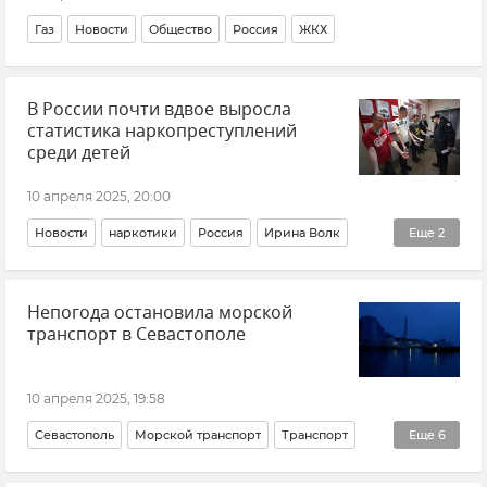
Газ
Новости
Общество
Россия
ЖКХ
В России почти вдвое выросла
статистика наркопреступлений
среди детей
10 апреля 2025, 20:00
Новости
наркотики
Россия
Ирина Волк
Еще
2
Общество
Непогода остановила морской
МВД РФ (Министерство внутренних дел Российской Федерации)
транспорт в Севастополе
10 апреля 2025, 19:58
Севастополь
Морской транспорт
Транспорт
Еще
6
Общественный транспорт
Погода в Крыму