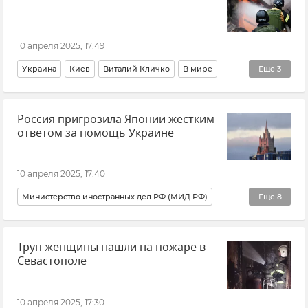
10 апреля 2025, 17:49
Украина
Киев
Виталий Кличко
В мире
Еще
3
Удары по Украине
Взрыв
Новости
Россия пригрозила Японии жестким
ответом за помощь Украине
10 апреля 2025, 17:40
Министерство иностранных дел РФ (МИД РФ)
Еще
8
Япония
Россия
Украина
В мире
Политика
Труп женщины нашли на пожаре в
Внешняя политика
Новости
НАТО
Севастополе
10 апреля 2025, 17:30