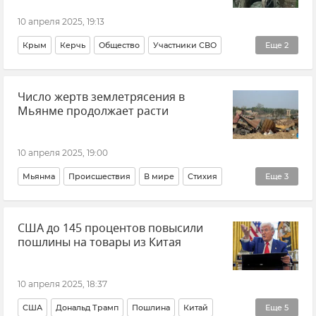
10 апреля 2025, 19:13
Крым
Керчь
Общество
Участники СВО
Еще
2
Новости Крыма
Видео
Число жертв землетрясения в
Мьянме продолжает расти
10 апреля 2025, 19:00
Мьянма
Происшествия
В мире
Стихия
Еще
3
Землетрясение
ВОЗ
Новости
США до 145 процентов повысили
пошлины на товары из Китая
10 апреля 2025, 18:37
США
Дональд Трамп
Пошлина
Китай
Еще
5