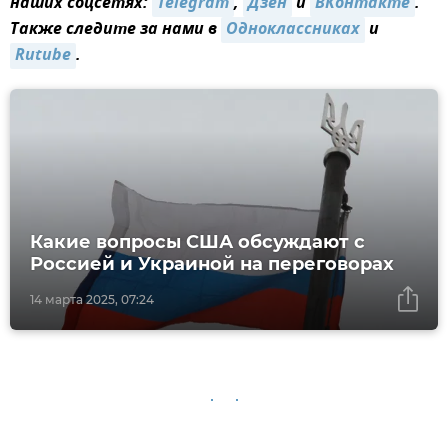
наших соцсетях:
Telegram
,
Дзен
и
ВКонтакте
.
Также следите за нами в
Одноклассниках
и
Rutube
.
Какие вопросы США обсуждают с
Россией и Украиной на переговорах
14 марта 2025, 07:24