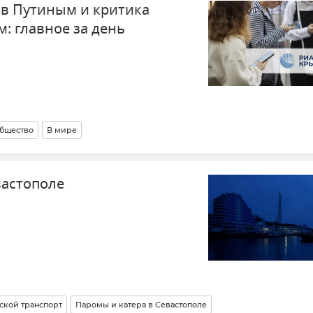
в Путиным и критика
: главное за день
бщество
В мире
действие или противостояние?
Украина
Россия
вастополе
ской транспорт
Паромы и катера в Севастополе