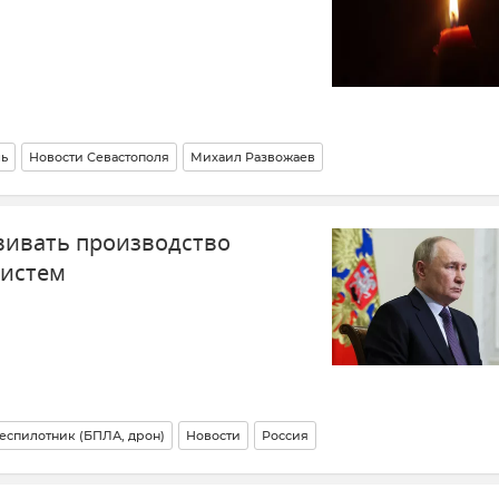
ль
Новости Севастополя
Михаил Развожаев
рмия и флот
Крым
Новости Крыма
Новости СВО
Герои СВО
вивать производство
систем
еспилотник (БПЛА, дрон)
Новости
Россия