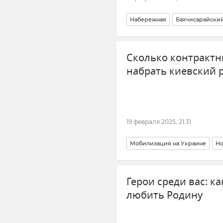
Набережная
Бахчисарайски
Крым
Отдых в Крыму
Сколько контрактни
набрать киевский 
19 февраля 2025, 21:31
Мобилизация на Украине
Но
Герои среди вас: к
любить Родину