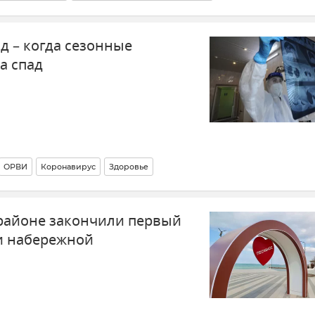
тополя
д – когда сезонные
а спад
ОРВИ
Коронавирус
Здоровье
вастополе
Здравоохранение в России
Новости
Мнения
районе закончили первый
и набережной