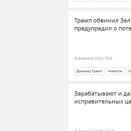
Верховная Рада Украины
Трамп обвинил Зел
предупредил о пот
19 февраля 2025, 19:12
Дональд Трамп
Новости
С
Зарабатывают и даж
исправительных ц