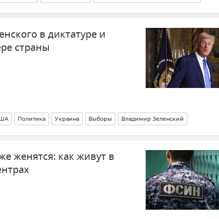
енского в диктатуре и
ере страны
ША
Политика
Украина
Выборы
Владимир Зеленский
е женятся: как живут в
ентрах