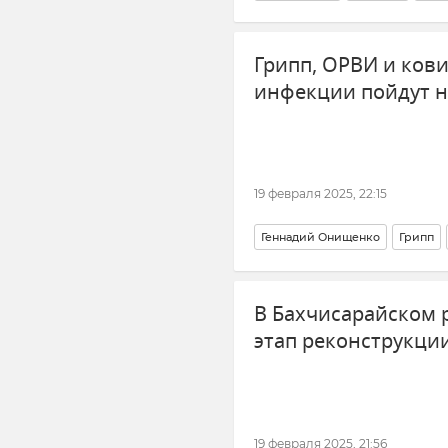
Департамент транспорта Севас
Грипп, ОРВИ и кови
инфекции пойдут н
19 февраля 2025, 22:15
Геннадий Онищенко
Грипп
Здравоохранение в Крыму и Се
В Бахчисарайском 
этап реконструкци
19 февраля 2025, 21:56