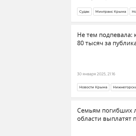
Судак
Минтранс Крыма
Н
Транспорт
Общественный тр
Не тем подпевала:
80 тысяч за публик
30 января 2025, 21:16
Новости Крыма
Нижнегорск
Национализм
Семьям погибших л
области выплатят 