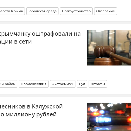
овости Крыма
Городская среда
Благоустройство
Отопление
анспорт
 крымчанку оштрафовали на
ации в сети
ий район
Происшествия
Экстремизм
Суд
Штрафы
есников в Калужской
по миллиону рублей